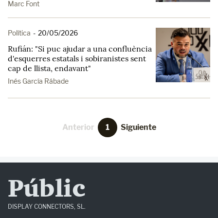
Marc Font
Política
-
20/05/2026
Rufián: "Si puc ajudar a una confluència
d'esquerres estatals i sobiranistes sent
cap de llista, endavant"
Inés García Rábade
Anterior
1
Siguiente
Públic
DISPLAY CONNECTORS, SL.