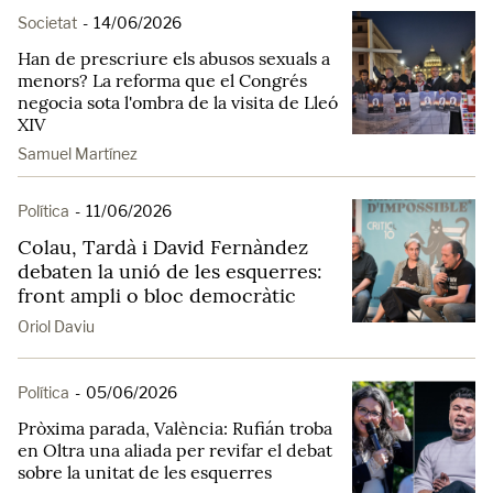
Societat
-
14/06/2026
Han de prescriure els abusos sexuals a
menors? La reforma que el Congrés
negocia sota l'ombra de la visita de Lleó
XIV
Samuel Martínez
Política
-
11/06/2026
Colau, Tardà i David Fernàndez
debaten la unió de les esquerres:
front ampli o bloc democràtic
Oriol Daviu
Política
-
05/06/2026
Pròxima parada, València: Rufián troba
en Oltra una aliada per revifar el debat
sobre la unitat de les esquerres