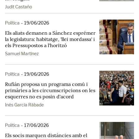
Judit Castaño
Política
-
19/06/2026
Els aliats demanen a Sánchez esprémer
la legislatura: habitatge, 'llei mordassa' i
els Pressupostos a l'horitzó
Samuel Martínez
Política
-
19/06/2026
Rufián proposa un programa comú i
primàries a les circumscripcions on les
esquerres no es posin d'acord
Inés García Rábade
Política
-
17/06/2026
Els socis marquen distàncies amb el