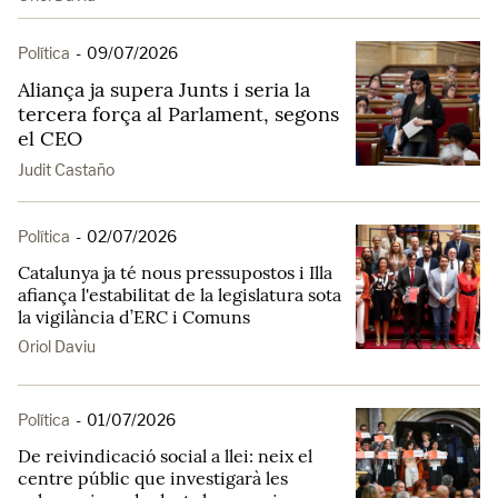
Política
-
09/07/2026
Aliança ja supera Junts i seria la
tercera força al Parlament, segons
el CEO
Judit Castaño
Política
-
02/07/2026
Catalunya ja té nous pressupostos i Illa
afiança l'estabilitat de la legislatura sota
la vigilància d’ERC i Comuns
Oriol Daviu
Política
-
01/07/2026
De reivindicació social a llei: neix el
centre públic que investigarà les