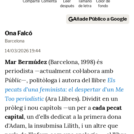
Comparte
Comenta
Leer
Tamaño
Color de
después
de letra
fondo
Añade Público a Google
Ona Falcó
Barcelona
14/03/2026 19:44
Mar Bermúdez
(Barcelona, 1998) és
periodista —actualment col·labora amb
Públic
Els
—, politòloga i autora del llibre
pecats d'una feminista: el despertar d'un Me
Too periodístic
(Ara Llibres). Dividit en un
pròleg i nou capítols —un per a
cada pecat
capital
, un d'ells dedicat a la primera dona
d'Adam, la insubmisa Lilith, i un altre que