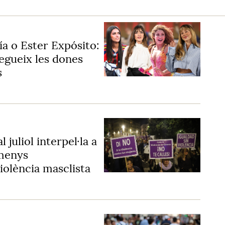
a o Ester Expósito:
segueix les dones
s
 juliol interpel·la a
 menys
olència masclista