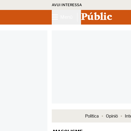
AVUI INTERESSA
Públic
Menú
Política
Opinió
Int