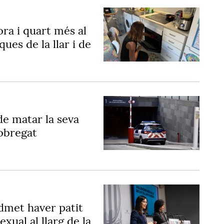
ra i quart més al
ues de la llar i de
e matar la seva
lobregat
dmet haver patit
xual al llarg de la