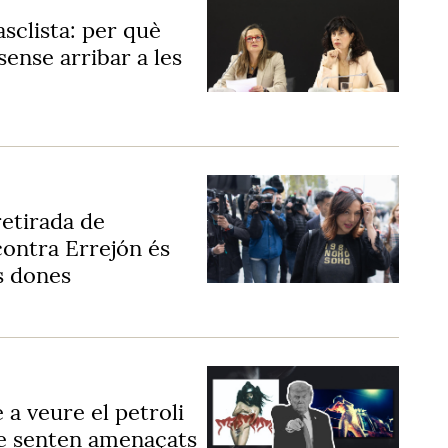
asclista: per què
sense arribar a les
retirada de
contra Errejón és
es dones
 a veure el petroli
se senten amenaçats