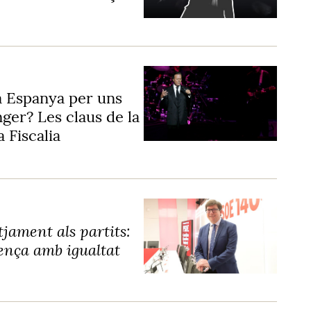
s a Espanya per uns
nger? Les claus de la
 Fiscalia
tjament als partits:
ença amb igualtat