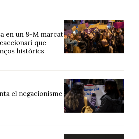
za en un 8-M marcat
 reaccionari que
enços històrics
menta el negacionisme