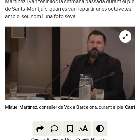
Martínez i van tenir lloc la setmana passada durant el ple
de Sants-Montjuïc, quan es van repartir unes octavetes
amb el seu nom i una foto seva
Miguel Martínez, conseller de Vox a Barcelona, durant el ple
Captura
Comparte
Comenta
Llegir
Grandària
Color de