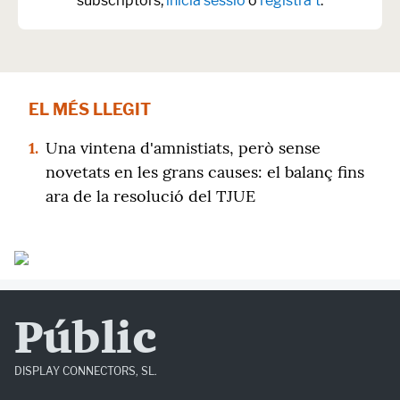
subscriptors,
inicia sessió
o
registra't
.
EL MÉS LLEGIT
1.
Una vintena d'amnistiats, però sense
novetats en les grans causes: el balanç fins
ara de la resolució del TJUE
Públic
DISPLAY CONNECTORS, SL.