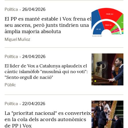
Política
-
26/04/2026
El PP es manté estable i Vox frena el
seu ascens, però junts tindrien una
àmplia majoria absoluta
Miguel Muñoz
Política
-
24/04/2026
El líder de Vox a Catalunya aplaudeix el
càntic islamòfob "musulmà qui no voti":
"Sento orgull de nació"
Públic
Política
-
22/04/2026
La "prioritat nacional" es converteix
en la cola dels acords autonòmics
de PP i Vox