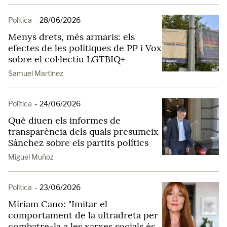
Política
-
28/06/2026
Menys drets, més armaris: els
efectes de les polítiques de PP i Vox
sobre el col·lectiu LGTBIQ+
Samuel Martínez
Política
-
24/06/2026
Què diuen els informes de
transparència dels quals presumeix
Sánchez sobre els partits polítics
Miguel Muñoz
Política
-
23/06/2026
Míriam Cano: "Imitar el
comportament de la ultradreta per
combatre-la a les xarxes socials és