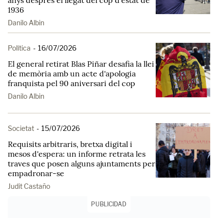
anys després el llegat del cop d'estat de
1936
Danilo Albin
Política
-
16/07/2026
El general retirat Blas Piñar desafia la llei
de memòria amb un acte d'apologia
franquista pel 90 aniversari del cop
Danilo Albin
Societat
-
15/07/2026
Requisits arbitraris, bretxa digital i
mesos d'espera: un informe retrata les
traves que posen alguns ajuntaments per
empadronar-se
Judit Castaño
PUBLICIDAD