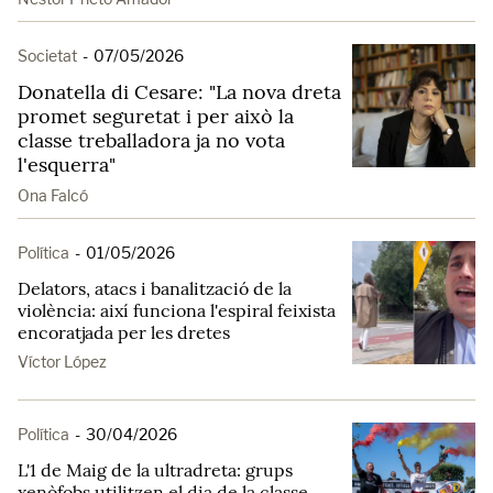
Societat
-
07/05/2026
Donatella di Cesare: "La nova dreta
promet seguretat i per això la
classe treballadora ja no vota
l'esquerra"
Ona Falcó
Política
-
01/05/2026
Delators, atacs i banalització de la
violència: així funciona l'espiral feixista
encoratjada per les dretes
Víctor López
Política
-
30/04/2026
L'1 de Maig de la ultradreta: grups
xenòfobs utilitzen el dia de la classe