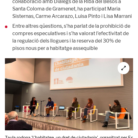
col·laboració amb Diàlegs de la Riba del Besòs a
Santa Coloma de Gramenet, ha participat Maria
Sisternas, Carme Arcarazo, Luisa Pinto i Lisa Marrani
Entre altres qüestions, s'ha parlat de la prohibició de
compres especulatives i s'ha valorat l'efectivitat de
la regulació dels lloguers i la reserva del 30% de
pisos nous per a habitatge assequible
Taula rodona 'L'habitatge, un dret de ciutadania', organitzat per E