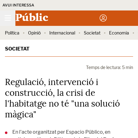
AVUI INTERESSA
Públic
Política
Opinió
Internacional
Societat
Economia
SOCIETAT
Temps de lectura: 5 min
Regulació, intervenció i
construcció, la crisi de
l'habitatge no té "una solució
màgica"
En l'acte organitzat per Espacio Público, en