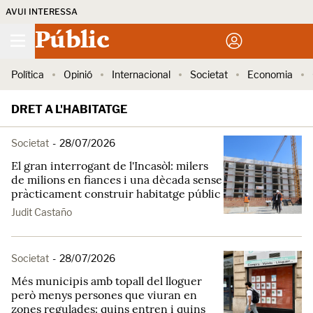
AVUI INTERESSA
Públic
Política
Opinió
Internacional
Societat
Economia
DRET A L'HABITATGE
Societat
-
28/07/2026
El gran interrogant de l'Incasòl: milers
de milions en fiances i una dècada sense
pràcticament construir habitatge públic
Judit Castaño
Societat
-
28/07/2026
Més municipis amb topall del lloguer
però menys persones que viuran en
zones regulades: quins entren i quins