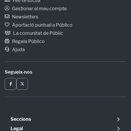
Fes-te soci/a
Gestionar el meu compte
Newsletters
Aportació puntual a Público
La comunitat de Públic
Regala Público
Ajuda
Segueix-nos
Seccions
Política
Legal