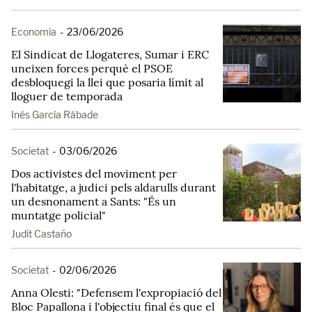
Economia
-
23/06/2026
El Sindicat de Llogateres, Sumar i ERC
uneixen forces perquè el PSOE
desbloquegi la llei que posaria límit al
lloguer de temporada
Inés García Rábade
Societat
-
03/06/2026
Dos activistes del moviment per
l'habitatge, a judici pels aldarulls durant
un desnonament a Sants: "És un
muntatge policial"
Judit Castaño
Societat
-
02/06/2026
Anna Olesti: "Defensem l'expropiació del
Bloc Papallona i l'objectiu final és que el