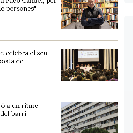
 a Paco Candel, per
de persones"
e celebra el seu
posta de
rò a un ritme
 del barri