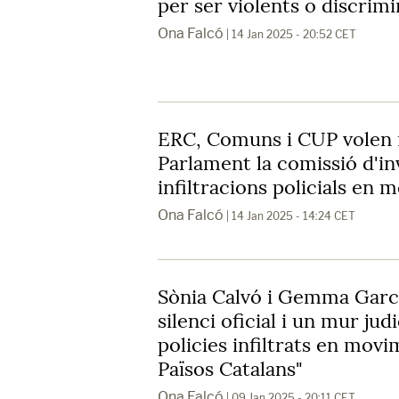
per ser violents o discrimi
Ona Falcó
| 14 Jan 2025 - 20:52 CET
ERC, Comuns i CUP volen r
Parlament la comissió d'in
infiltracions policials en 
Ona Falcó
| 14 Jan 2025 - 14:24 CET
Sònia Calvó i Gemma Garci
silenci oficial i un mur jud
policies infiltrats en movi
Països Catalans"
Ona Falcó
| 09 Jan 2025 - 20:11 CET