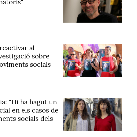
natoris"
eactivar al
vestigació sobre
moviments socials
a: "Hi ha hagut un
icial en els casos de
ments socials dels