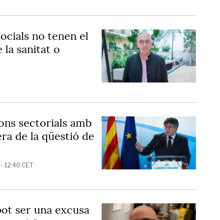
socials no tenen el
la sanitat o
ons sectorials amb
era de la qüestió de
 - 12:40 CET
pot ser una excusa