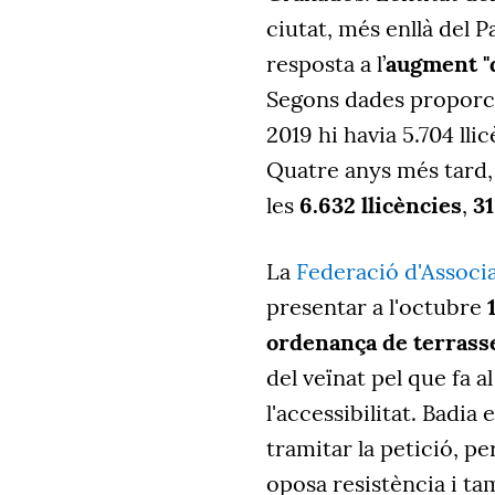
ciutat, més enllà del P
resposta a l’
augment "d
Segons dades proporci
2019 hi havia 5.704 llic
Quatre anys més tard, e
les
6.632 llicències
,
31
La
Federació d'Associa
presentar a l'octubre
ordenança de terrass
del veïnat pel que fa al
l'accessibilitat. Badia
tramitar la petició, p
oposa resistència i ta