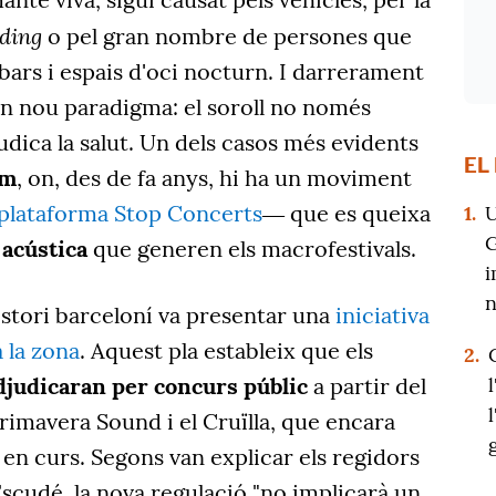
rding
o pel gran nombre de persones que
bars i espais d'oci nocturn. I darrerament
un nou paradigma: el soroll no només
udica la salut. Un dels casos més evidents
EL
um
, on, des de fa anys, hi ha un moviment
plataforma Stop Concerts
― que es queixa
1.
U
G
 acústica
que generen els macrofestivals.
i
n
sistori barceloní va presentar una
iniciativa
a la zona
. Aquest pla estableix que els
2.
adjudicaran per concurs públic
a partir del
rimavera Sound i el Cruïlla, que encara
 en curs. Segons van explicar els regidors
scudé, la nova regulació "no implicarà un