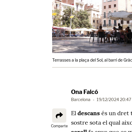
Terrasses a la plaça del Sol, al barri de Gr
Ona Falcó
Barcelona
-
19/12/2024 20:47
El
descans
és un dret 
sostre sota el qual aix
Comparte
soroll
fa anys que es ma