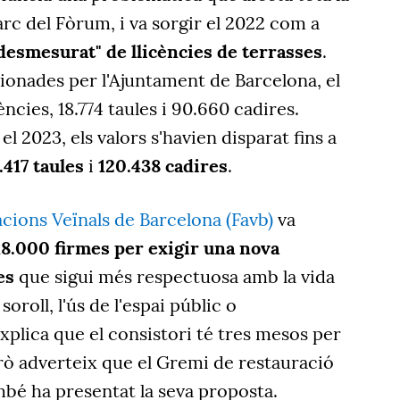
arc del Fòrum, i va sorgir el 2022 com a
esmesurat" de llicències de terrasses
.
onades per l'Ajuntament de Barcelona, el
ències, 18.774 taules i 90.660 cadires.
l 2023, els valors s'havien disparat fins a
.417 taules
i
120.438 cadires
.
cions Veïnals de Barcelona (Favb)
va
18.000 firmes per exigir una nova
es
que sigui més respectuosa amb la vida
 soroll, l'ús de l'espai públic o
 explica que el consistori té tres mesos per
erò adverteix que el Gremi de restauració
mbé ha presentat la seva proposta.