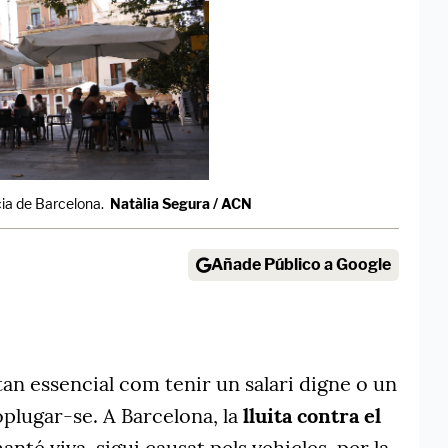
àcia de Barcelona.
Natàlia Segura / ACN
Añade Público a Google
tan essencial com tenir un salari digne o un
oplugar-se. A Barcelona, la
lluita contra el
nté viva, sigui causat pels vehicles, per la