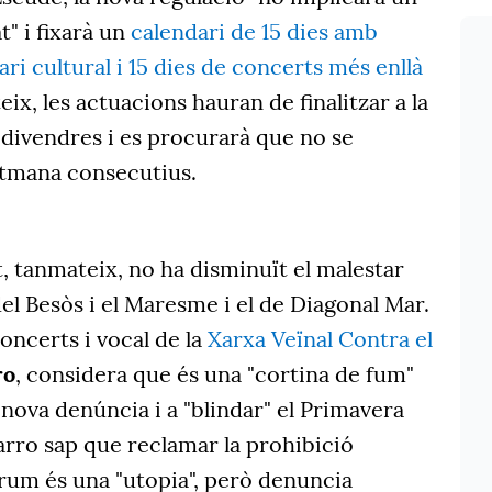
t" i fixarà un
calendari de 15 dies amb
i cultural i 15 dies de concerts més enllà
teix, les actuacions hauran de finalitzar a la
 divendres i es procurarà que no se
etmana consecutius.
t, tanmateix, no ha disminuït el malestar
del Besòs i el Maresme i el de Diagonal Mar.
oncerts i vocal de la
Xarxa Veïnal Contra el
ro
, considera que és una "cortina de fum"
 nova denúncia i a "blindar" el Primavera
varro sap que reclamar la prohibició
rum és una "utopia", però denuncia