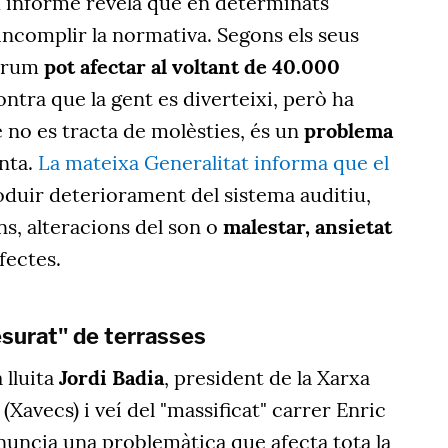
x informe revela que en determinats
incomplir la normativa. Segons els seus
Fòrum
pot afectar al voltant de 40.000
ntra que la gent es diverteixi, però ha
 no es tracta de molèsties, és un
problema
enta.
La mateixa Generalitat informa que el
duir deteriorament del sistema auditiu,
s, alteracions del son o
malestar, ansietat
efectes.
surat" de terrasses
 lluita
Jordi Badia
, president de la Xarxa
 (Xavecs) i veí del "massificat" carrer Enric
nuncia una problemàtica que afecta tota la