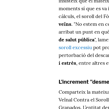
insisteix que el matei
moments sí que es va 
càlculs, el soroll del 
veïns
. "No estem en co
arribat un punt en què
de salut pública
", lam
soroll excessiu
pot pro
pertorbació del descan
i estrès
, entre altres 
L'increment "desme
Comparteix la mateixa
Veïnal Contra el Soroll
Granados. L’entitat de