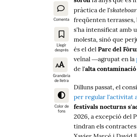
skateboa
pràctica de l'
freqüenten terrasses, 
Comenta
s'ha intensificat amb 
molesta, sinó que perj
Llegir
és el del
Parc del Fòr
després
veïnal ―agrupat en la
de l'
alta contaminació
Grandària
de lletra
Dilluns passat, el con
per regular l'activitat 
festivals nocturns s'
Color de
fons
2026, a excepció del P
tindran els contractes
Xavier Marcé i David E