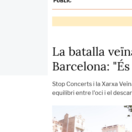
PÚBLIC
La batalla veïn
Barcelona: "És
Stop Concerts i la Xarxa Veïn
equilibri entre l'oci i el des