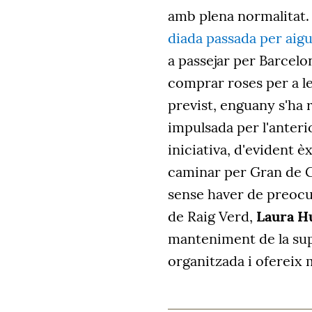
amb plena normalitat.
diada passada per aig
a passejar per Barcelon
comprar roses per a l
previst, enguany s'ha 
impulsada per l'anter
iniciativa, d'evident èx
caminar per Gran de G
sense haver de preocup
de Raig Verd,
Laura H
manteniment de la supe
organitzada i ofereix 