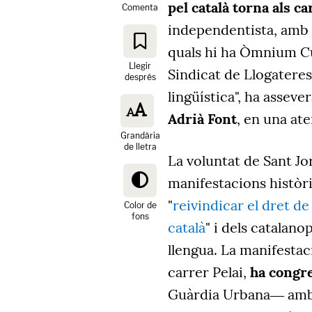
pel català torna als c
Comenta
independentista, amb e
quals hi ha Òmnium Cul
Llegir
Sindicat de Llogateres.
després
lingüística", ha asseve
Adrià Font
, en una ate
Grandària
de lletra
La voluntat de Sant Jo
manifestacions històri
"
reivindicar el dret d
Color de
fons
català
" i dels catalano
llengua. La manifestaci
carrer Pelai,
ha congr
Guàrdia Urbana― amb p