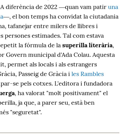
 A diferència de 2022 ―quan vam patir
una
ua
―, el bon temps ha convidat la ciutadania
a, tafanejar entre milers de llibres i
es persones estimades. Tal com estava
repetit la fórmula de la
superilla literària
,
ior Govern municipal d'Ada Colau. Aquesta
it, permet als locals i als estrangers
ràcia, Passeig de Gràcia i
les Rambles
ar-se pels cotxes. L'editora i fundadora
uerga
, ha valorat "molt positivament" el
rilla, ja que, a parer seu, està ben
més "seguretat".