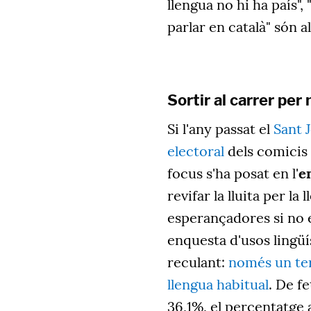
llengua no hi ha país", 
parlar en català" són 
Sortir al carrer per
Si l'any passat el
Sant 
electoral
dels comicis 
focus s'ha posat en l'
e
revifar la lluita per la
esperançadores si no 
enquesta d'usos lingüís
reculant:
només un ter
llengua habitual
. De f
36,1%, el percentatge 