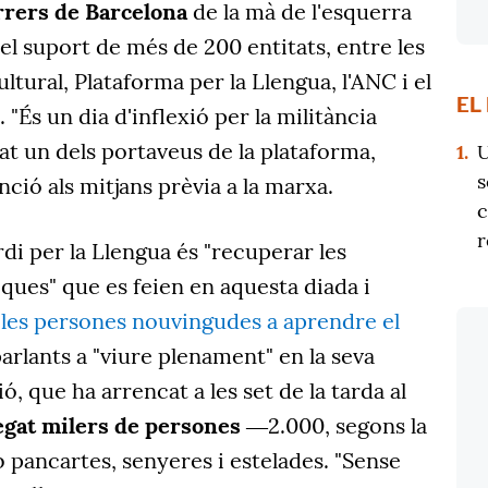
arrers de Barcelona
de la mà de l'esquerra
l suport de més de 200 entitats, entre les
tural, Plataforma per la Llengua, l'ANC i el
EL
 "És un dia d'inflexió per la militància
rat un dels portaveus de la plataforma,
1.
U
s
nció als mitjans prèvia a la marxa.
c
r
rdi per la Llengua és "recuperar les
ques" que es feien en aquesta diada i
e les persones nouvingudes a aprendre el
parlants a "viure plenament" en la seva
ó, que ha arrencat a les set de la tarda al
egat milers de persones
―2.000, segons la
ancartes, senyeres i estelades. "Sense