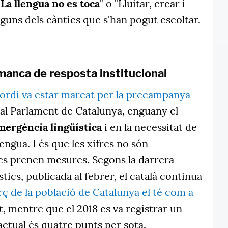
"
La llengua no es toca
" o "Lluitar, crear i
alguns dels càntics que s'han pogut escoltar.
 manca de resposta institucional
Jordi va estar marcat per la precampanya
al Parlament de Catalunya, enguany el
mergència lingüística
i en la necessitat de
 llengua. I és que les xifres no són
es prenen mesures. Segons la darrera
tics, publicada al febrer, el català continua
ç de la població de Catalunya el té com a
et, mentre que el 2018 es va registrar un
actual és quatre punts per sota.