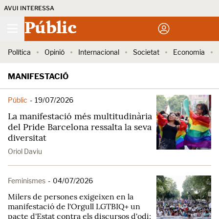
AVUI INTERESSA
Públic
Política
Opinió
Internacional
Societat
Economia
MANIFESTACIÓ
Públic
-
19/07/2026
La manifestació més multitudinària
del Pride Barcelona ressalta la seva
diversitat
Oriol Daviu
Feminismes
-
04/07/2026
Milers de persones exigeixen en la
manifestació de l'Orgull LGTBIQ+ un
pacte d'Estat contra els discursos d'odi: