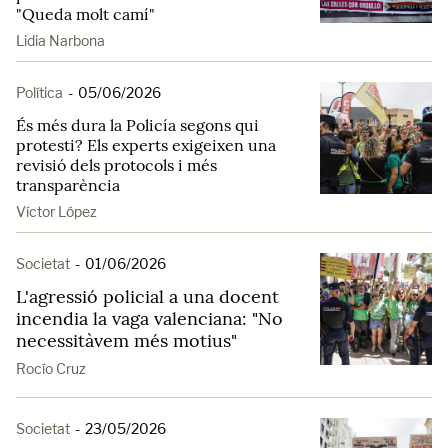
"Queda molt camí"
Lidia Narbona
Política
-
05/06/2026
És més dura la Policía segons qui
protesti? Els experts exigeixen una
revisió dels protocols i més
transparència
Víctor López
Societat
-
01/06/2026
L'agressió policial a una docent
incendia la vaga valenciana: "No
necessitàvem més motius"
Rocío Cruz
Societat
-
23/05/2026