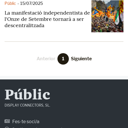
Públic
-
15/07/2025
La manifestació independentista de
l'Onze de Setembre tornarà a ser
descentralitzada
Anterior
1
Siguiente
Públic
DISPLAY CONNECTORS, SL.
Fes-te soci/a