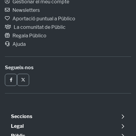
Gestionar el meu compte
Newsletters
Aportació puntual a Público
La comunitat de Públic
Regala Público
Ajuda
Segueix-nos
Seccions
Política
Legal
Opinió
Avís legal
Públic