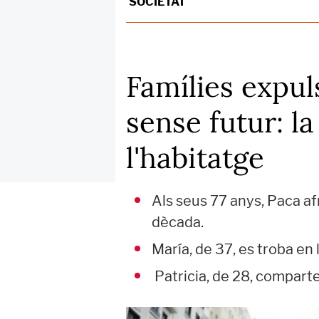
SOCIETAT
Famílies expul
sense futur: l
l'habitatge
Als seus 77 anys, Paca af
dècada.
María, de 37, es troba en 
Patricia, de 28, compartei