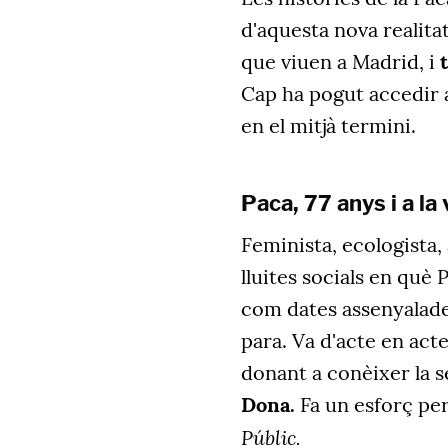
d'aquesta nova realitat
que viuen a Madrid, i
Cap ha pogut accedir 
en el mitjà termini.
Paca, 77 anys i a l
Feminista, ecologista, 
lluites socials en què
com dates assenyalades
para. Va d'acte en act
donant a conèixer la s
Dona.
Fa un esforç per
Públic.