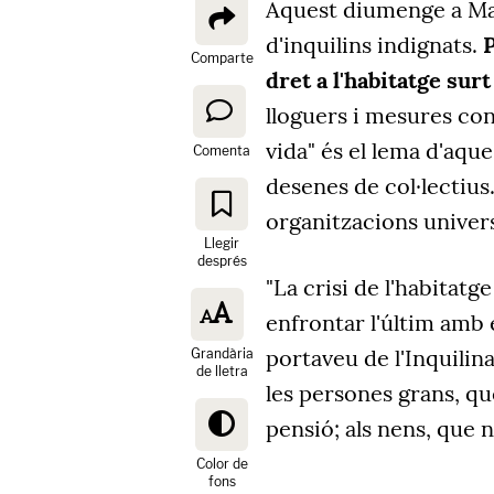
Aquest diumenge a Mad
d'inquilins indignats.
P
Comparte
dret a l'habitatge surt
lloguers i mesures cont
vida" és el lema d'aque
Comenta
desenes de col·lectius.
organitzacions univers
Llegir
després
"La crisi de l'habitatg
enfrontar l'últim amb e
portaveu de l'Inquilin
Grandària
de lletra
les persones grans, qu
pensió; als nens, que 
Color de
fons