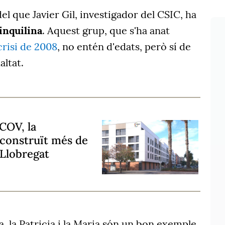
el que Javier Gil, investigador del CSIC, ha
inquilina
. Aquest grup, que s'ha anat
crisi de 2008
, no entén d'edats, però sí de
altat.
 COV, la
 construït més de
 Llobregat
a, la Patricia i la Maria són un bon exemple