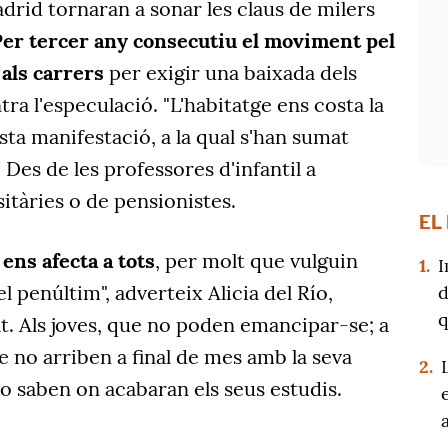
rid tornaran a sonar les claus de milers
er tercer any consecutiu el moviment pel
 als carrers
per exigir una baixada dels
ra l'especulació. "L'habitatge ens costa la
sta manifestació, a la qual s'han sumat
 Des de les professores d'infantil a
itàries o de pensionistes.
EL
e
ens afecta a tots
, per molt que vulguin
1.
I
l penúltim", adverteix Alicia del Río,
d
q
at. Als joves, que no poden emancipar-se; a
e no arriben a final de mes amb la seva
2.
no saben on acabaran els seus estudis.