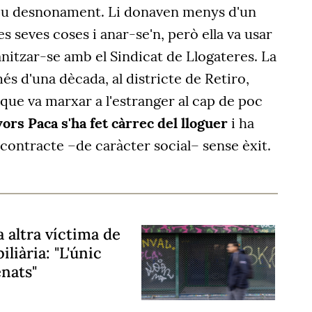
seu desnonament. Li donaven menys d'un
 seves coses i anar-se'n, però ella va usar
nitzar-se amb el Sindicat de Llogateres. La
és d'una dècada, al districte de Retiro,
, que va marxar a l'estranger al cap de poc
vors Paca s'ha fet càrrec del lloguer
i ha
 contracte –de caràcter social– sense èxit.
a altra víctima de
liària: "L'únic
nats"