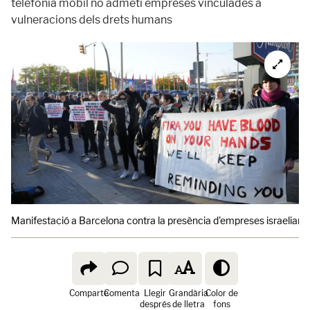
telefonia mòbil no admeti empreses vinculades a
vulneracions dels drets humans
Manifestació a Barcelona contra la presència d'empreses israelianes
Comparte
Comenta
Llegir
Grandària
Color de
després
de lletra
fons