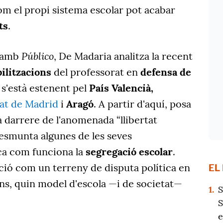
om el propi sistema escolar pot acabar
ts
.
Público
a amb
, De Madaria analitza la recent
ilitzacions
del professorat en
defensa de
s'està estenent pel
País Valencià,
at de Madrid
i
Aragó
. A partir d'aquí, posa
ha darrere de l'anomenada “llibertat
desmunta algunes de les seves
ca com funciona la
segregació escolar
.
ió com un terreny de disputa política en
EL
fons, quin model d'escola —i de societat—
1.
S
S
e