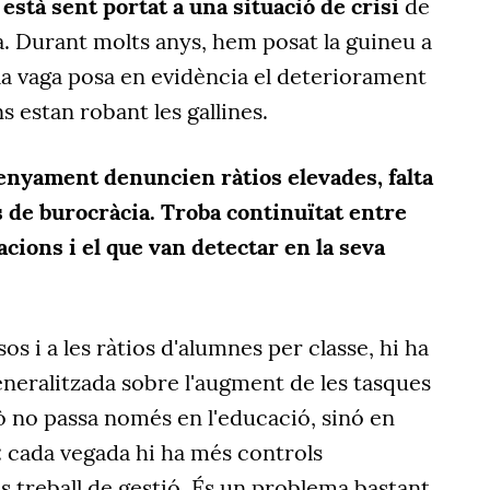
està sent portat a una situació de crisi
de
. Durant molts anys, hem posat la guineu a
i la vaga posa en evidència el deteriorament
ns estan robant les gallines.
senyament denuncien ràtios elevades, falta
s de burocràcia. Troba continuïtat entre
cions i el que van detectar en la seva
sos i a les ràtios d'alumnes per classe, hi ha
neralitzada sobre l'augment de les tasques
ò no passa només en l'educació, sinó en
: cada vegada hi ha més controls
s treball de gestió. És un problema bastant