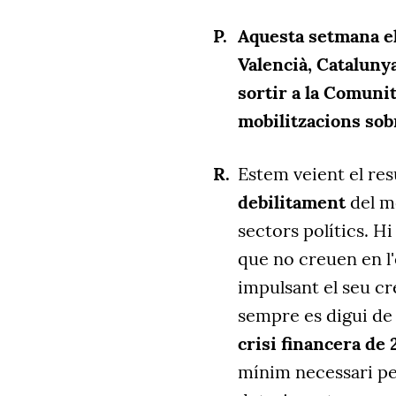
Aquesta setmana els
Valencià, Cataluny
sortir a la Comuni
mobilitzacions sobr
Estem veient el res
debilitament
del mo
sectors polítics. H
que no creuen en l'
impulsant el seu cr
sempre es digui de
crisi financera de
mínim necessari per