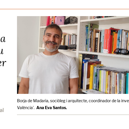
ca
u
er
Borja de Madaria, sociòleg i arquitecte, coordinador de la inv
València'.
Ana Eva Santos.
al