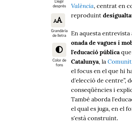
Llegir
València
, centrat en c
després
reproduint
desigualta
Grandària
En aquesta entrevist
de lletra
onada de vagues i mob
l'educació pública
que 
Catalunya
, la
Comunit
Color de
fons
el focus en el que hi 
d'elecció de centre”, 
conseqüències i expli
També aborda l'educac
el qual es juga, en el 
s'està construint.