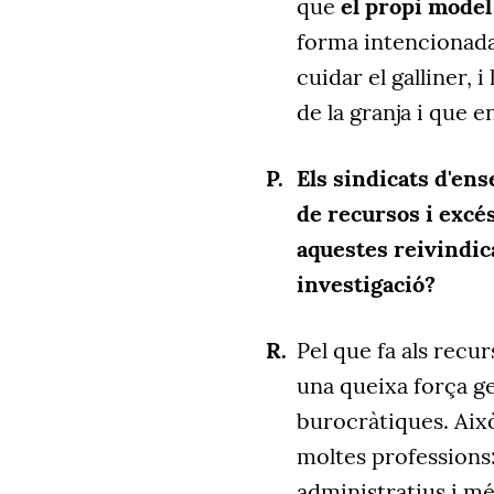
que
el propi model 
forma intencionada
cuidar el galliner, 
de la granja i que e
Els sindicats d'en
de recursos i excé
aquestes reivindica
investigació?
Pel que fa als recur
una queixa força ge
burocràtiques. Aix
moltes professions
administratius i mé