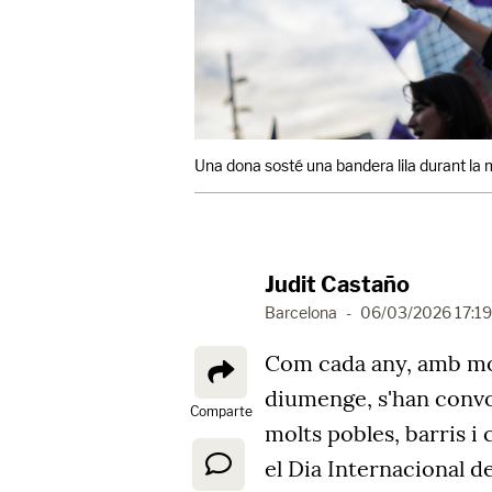
Una dona sosté una bandera lila durant la
Judit Castaño
Barcelona
-
06/03/2026 17:19
Com cada any, amb mo
diumenge, s'han convo
Comparte
molts pobles, barris i
el Dia Internacional 