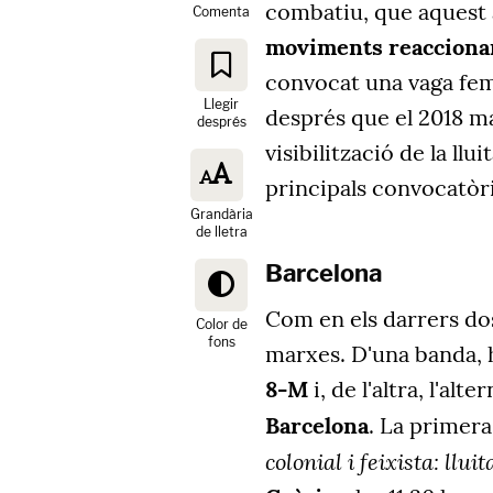
combatiu, que aquest a
Comenta
moviments reaccionar
convocat una vaga femi
Llegir
després que el 2018 
després
visibilització de la llu
principals convocatòr
Grandària
de lletra
Barcelona
Com en els darrers do
Color de
fons
marxes. D'una banda, hi
8-M
i, de l'altra, l'alte
Barcelona
. La primera
colonial i feixista: llu