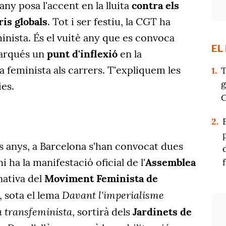
ny posa l'accent en la lluita
contra els
is globals
. Tot i ser festiu, la CGT ha
nista. És el vuitè any que es convoca
EL
marqués un
punt d'inflexió
en la
ita feminista als carrers. T'expliquem les
1.
T
g
ies.
C
2.
s anys, a Barcelona s'han convocat dues
 ha la manifestació oficial de l'
Assemblea
rnativa del
Moviment Feminista de
Davant l'imperialisme
, sota el lema
ita transfeminista
, sortirà dels
Jardinets de