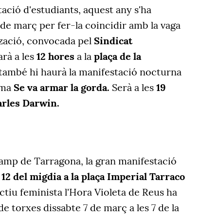
tació d'estudiants, aquest any s'ha
 de març per fer-la coincidir amb la vaga
tzació, convocada pel
Sindicat
rà a les
12 hores
a la
plaça de la
 també hi haurà la manifestació nocturna
rma
Se va armar la gorda.
Serà a les
19
arles Darwin.
amp de Tarragona, la gran manifestació
s 12 del migdia a la plaça Imperial Tarraco
ectiu feminista l'Hora Violeta de Reus ha
e torxes dissabte 7 de març a les 7 de la