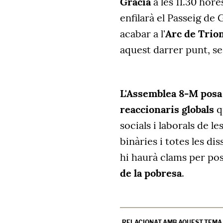
Gràcia
a les 11.30 hore
enfilarà el Passeig de 
acabar a l'
Arc de Trio
aquest darrer punt, se 
L'Assemblea 8-M posa
reaccionaris globals
q
socials i laborals de l
binàries i totes les di
hi haurà clams per pos
de la pobresa
.
RELACIONAT AMB AQUEST TEMA