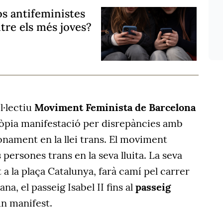
os antifeministes
tre els més joves?
l·lectiu
Moviment Feminista de Barcelona
ròpia manifestació per disrepàncies amb
onament en la llei trans. El moviment
 persones trans en la seva lluita. La seva
 a la plaça Catalunya, farà camí pel carrer
ana, el passeig Isabel II fins al
passeig
 un manifest.