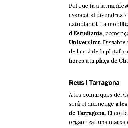
Pel que fa a la manifes
avançat al divendres 7
estudiantil. La mobili
d'Estudiants
, comença
Universitat
. Dissabte
de la mà de la platafo
hores
a la
plaça de Ch
Reus i Tarragona
A les comarques del C
serà el diumenge
a le
de Tarragona.
El col·l
organitzat una marxa d