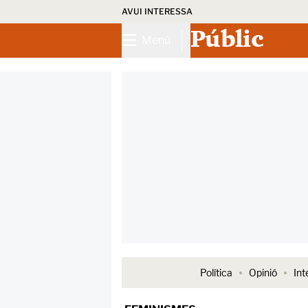
AVUI INTERESSA
Públic
Menú
Política
Opinió
Int