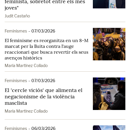
feminista, sobretot entre els més
joves"
Judit Castaño
Feminismes
-
07/03/2026
El feminisme es reorganitza en un 8-M
marcat per la lluita contra l'auge
reaccionari que busca revertir els seus
avenços històrics
María Martínez Collado
Feminismes
-
07/03/2026
El 'cercle viciós' que alimenta el
negacionisme de la violència
masclista
María Martínez Collado
Feminismes
-
06/03/2026