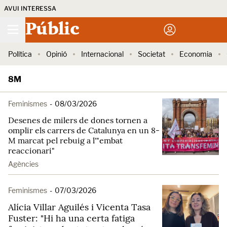
AVUI INTERESSA
Públic
Política
Opinió
Internacional
Societat
Economia
8M
Feminismes
-
08/03/2026
Desenes de milers de dones tornen a
omplir els carrers de Catalunya en un 8-
M marcat pel rebuig a l'"embat
reaccionari"
Agències
Feminismes
-
07/03/2026
Alícia Villar Aguilés i Vicenta Tasa
Fuster: "Hi ha una certa fatiga