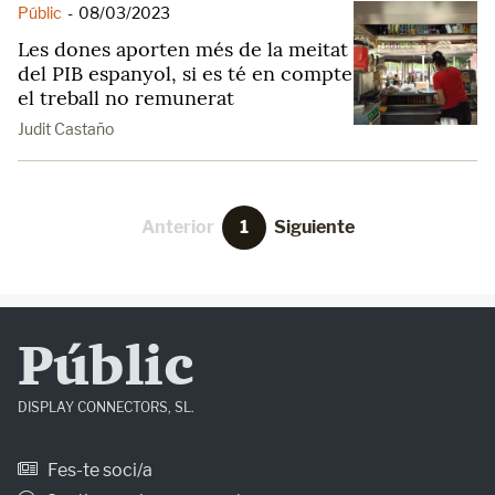
Públic
-
08/03/2023
Les dones aporten més de la meitat
del PIB espanyol, si es té en compte
el treball no remunerat
Judit Castaño
Anterior
1
Siguiente
Públic
DISPLAY CONNECTORS, SL.
Fes-te soci/a