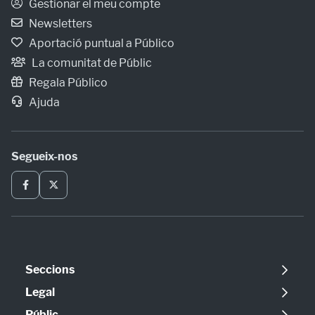
Gestionar el meu compte
Newsletters
Aportació puntual a Público
La comunitat de Públic
Regala Público
Ajuda
Segueix-nos
Seccions
Política
Legal
Opinió
Avís legal
Públic