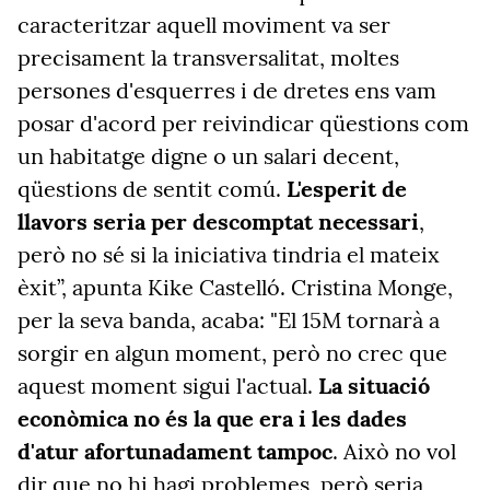
caracteritzar aquell moviment va ser
precisament la transversalitat, moltes
persones d'esquerres i de dretes ens vam
posar d'acord per reivindicar qüestions com
un habitatge digne o un salari decent,
qüestions de sentit comú.
L'esperit de
llavors seria per descomptat necessari
,
però no sé si la iniciativa tindria el mateix
èxit”, apunta Kike Castelló. Cristina Monge,
per la seva banda, acaba: "El 15M tornarà a
sorgir en algun moment, però no crec que
aquest moment sigui l'actual.
La situació
econòmica no és la que era i les dades
d'atur afortunadament tampoc
. Això no vol
dir que no hi hagi problemes, però seria