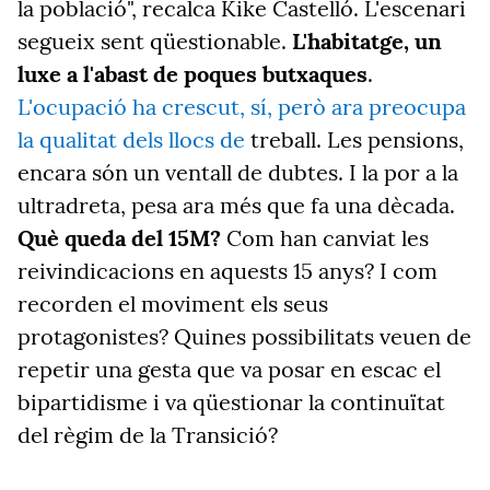
la població", recalca Kike Castelló. L'escenari
segueix sent qüestionable.
L'habitatge, un
luxe a l'abast de poques butxaques
.
L'ocupació ha crescut, sí, però ara preocupa
la qualitat dels llocs de
treball. Les pensions,
encara són un ventall de dubtes. I la por a la
ultradreta, pesa ara més que fa una dècada.
Què queda del 15M?
Com han canviat les
reivindicacions en aquests 15 anys? I com
recorden el moviment els seus
protagonistes? Quines possibilitats veuen de
repetir una gesta que va posar en escac el
bipartidisme i va qüestionar la continuïtat
del règim de la Transició?