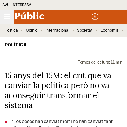
AVUI INTERESSA
Públic
Política
Opinió
Internacional
Societat
Economia
POLÍTICA
Temps de lectura: 11 min
15 anys del 15M: el crit que va
canviar la política però no va
aconseguir transformar el
sistema
"Les coses han canviat molt i no han canviat tant",