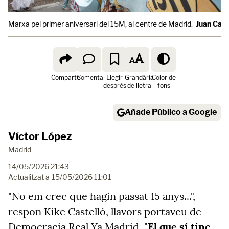
Marxa pel primer aniversari del 15M, al centre de Madrid.
Juan Carl
Comparte
Comenta
Llegir
Grandària
Color de
després
de lletra
fons
Añade Público a Google
Víctor López
Madrid
14/05/2026 21:43
Actualitzat a
15/05/2026 11:01
"No em crec que hagin passat 15 anys...",
respon Kike Castelló, llavors portaveu de
Democracia Real Ya Madrid. "
El que sí tinc