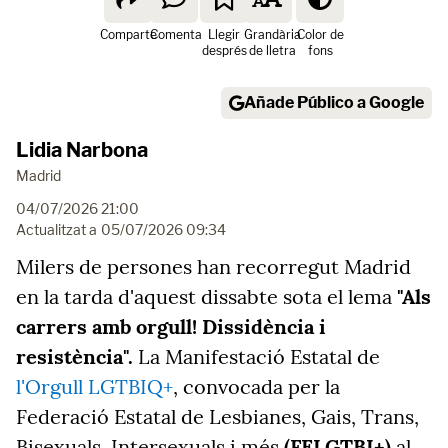
Comparte
Comenta
Llegir
Grandària
Color de
després
de lletra
fons
Añade Público a Google
Lidia Narbona
Madrid
04/07/2026 21:00
Actualitzat a
05/07/2026 09:34
Milers de persones han recorregut Madrid
en la tarda d'aquest dissabte sota el lema
"Als
carrers amb orgull! Dissidència i
resistència".
La Manifestació Estatal de
l'Orgull
LGTBIQ+
, convocada per la
Federació Estatal de Lesbianes, Gais, Trans,
Bisexuals, Intersexuals i més
(FELGTBI+)
al