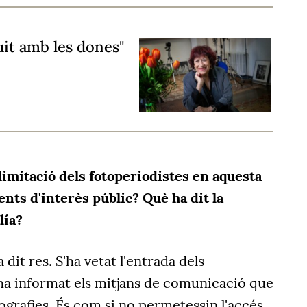
uit amb les dones"
 limitació dels fotoperiodistes en aquesta
ts d'interès públic? Què ha dit la
lía?
dit res. S'ha vetat l'entrada dels
'ha informat els mitjans de comunicació que
otografies. És com si no permetessin l'accés