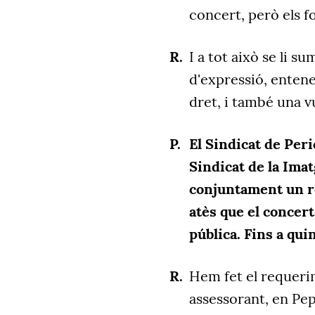
concert, però els f
I a tot això se li s
d'expressió, enten
dret, i també una vu
El Sindicat de Perio
Sindicat de la Ima
conjuntament un r
atès que el concert
pública. Fins a qui
Hem fet el requerim
assessorant, en Pe