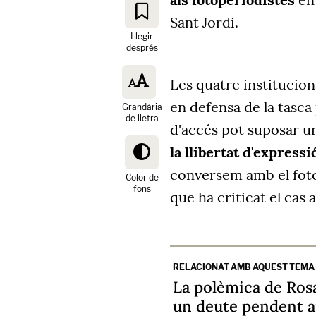
Sant Jordi.
Llegir
després
Les quatre institucio
en defensa de la tasca 
Grandària
de lletra
d'accés pot suposar 
la llibertat d'expressió
conversem amb el fot
Color de
fons
que ha criticat el cas a
RELACIONAT AMB AQUEST TEMA
La polèmica de Rosa
un deute pendent a