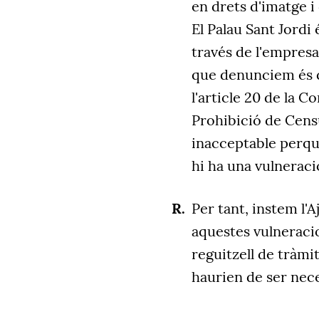
en drets d'imatge i 
El Palau Sant Jordi 
través de l'empresa
que denunciem és q
l'article 20 de la C
Prohibició de Censur
inacceptable perquè
hi ha una vulneració
Per tant, instem l'
aquestes vulneracio
reguitzell de tràmi
haurien de ser nece