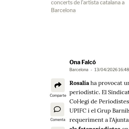
concerts de l'artista catalana a
Barcelona
Ona Falcó
Barcelona
-
13/04/2026 16:48
Rosalía
ha provocat un
periodístic. El Sindica
Comparte
Col·legi de Periodistes
UPIFC i el Grup Barnil
requeriment a l'Ajunt
Comenta
als fotoperiodistes
en 