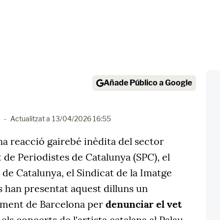
Añade Público a Google
-
Actualitzat a
13/04/2026 16:55
a reacció gairebé inèdita del sector
t de Periodistes de Catalunya (SPC), el
 de Catalunya, el Sindicat de la Imatge
s han presentat aquest dilluns un
ament de Barcelona per
denunciar el vet
els concerts de l'artista catalana al Palau