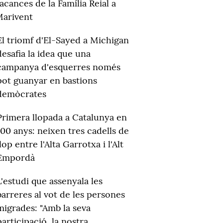
acances de la Família Reial a
arivent
El triomf d'El-Sayed a Michigan
desafia la idea que una
campanya d'esquerres només
pot guanyar en bastions
demòcrates
Primera llopada a Catalunya en
100 anys: neixen tres cadells de
llop entre l'Alta Garrotxa i l'Alt
Empordà
L'estudi que assenyala les
barreres al vot de les persones
migrades: "Amb la seva
participació, la nostra