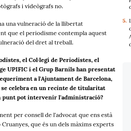
otògrafs i videògrafs no.
5.
uma una vulneració de la llibertat
ent que el periodisme contempla aquest
lneració del dret al treball.
distes, el Col·legi de Periodistes, el
tge UPIFIC i el Grup Barnils han presentat
equeriment a l'Ajuntament de Barcelona,
 se celebra en un recinte de titularitat
n punt pot intervenir l'administració?
ent per consell de l'advocat que ens està
p Cruanyes, que és un dels màxims experts