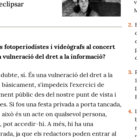
v
eclipsar
M
2.
s fotoperiodistes i videògrafs al concert
a vulneració del dret a la informació?
3.
ubte, sí. És una vulneració del dret a la
 bàsicament, s'impedeix l'exercici de
ent públic des del nostre punt de vista i
es. Si fos una festa privada a porta tancada,
4.
ò això és un acte on qualsevol persona,
 pot accedir-hi. A més, hi ha una
rada, ja que els redactors poden entrar al