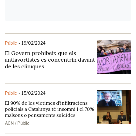
Públic
-
19/02/2024
El Govern prohibeix que els
antiavortistes es concentrin davant
de les clíniques
Públic
-
15/02/2024
El 90% de les víctimes d'infiltracions
policials a Catalunya té insomni i el 70%
malsons o pensaments suïcides
ACN / Públic