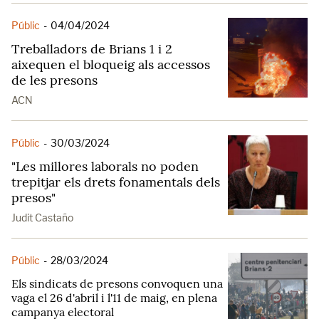
Públic
-
04/04/2024
Treballadors de Brians 1 i 2
aixequen el bloqueig als accessos
de les presons
ACN
Públic
-
30/03/2024
"Les millores laborals no poden
trepitjar els drets fonamentals dels
presos"
Judit Castaño
Públic
-
28/03/2024
Els sindicats de presons convoquen una
vaga el 26 d'abril i l'11 de maig, en plena
campanya electoral