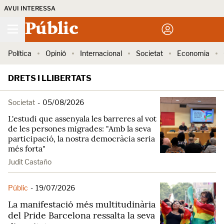
AVUI INTERESSA
Públic
Política
Opinió
Internacional
Societat
Economia
DRETS I LLIBERTATS
Societat
-
05/08/2026
L'estudi que assenyala les barreres al vot
de les persones migrades: "Amb la seva
participació, la nostra democràcia seria
més forta"
Judit Castaño
Públic
-
19/07/2026
La manifestació més multitudinària
del Pride Barcelona ressalta la seva