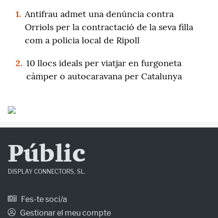
1.
Antifrau admet una denúncia contra
Orriols per la contractació de la seva filla
com a policia local de Ripoll
2.
10 llocs ideals per viatjar en furgoneta
càmper o autocaravana per Catalunya
Públic
DISPLAY CONNECTORS, SL.
Fes-te soci/a
Gestionar el meu compte