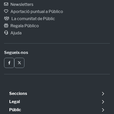
Newsletters
Aportació puntual a Público
La comunitat de Públic
Regala Público
Ajuda
Segueix-nos
Seccions
Política
Legal
Opinió
Avís legal
Públic