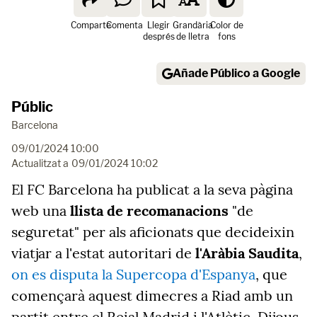
Comparte
Comenta
Llegir
Grandària
Color de
després
de lletra
fons
Añade Público a Google
Públic
Barcelona
09/01/2024 10:00
Actualitzat a
09/01/2024 10:02
El FC Barcelona ha publicat a la seva pàgina
web una
llista de recomanacions
"de
seguretat" per als aficionats que decideixin
viatjar a l'estat autoritari de
l'Aràbia Saudita
,
on es disputa la Supercopa d'Espanya
, que
començarà aquest dimecres a Riad amb un
partit entre el Reial Madrid i l'Atlètic. Dijous