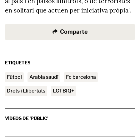
al país i en països limítrofs, o de terroristes
en solitari que actuen per iniciativa pròpia".
Comparte
ETIQUETES
Fútbol
arabia saudí
fc barcelona
Drets i Llibertats
LGTBIQ+
VÍDEOS DE 'PÚBLIC'