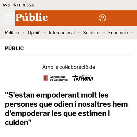
AVUI INTERESSA
Públic
Política
Opinió
Internacional
Societat
Economia
PÚBLIC
Amb la col·laboració de
"S'estan empoderant molt les
persones que odien i nosaltres hem
d'empoderar les que estimen i
cuiden"