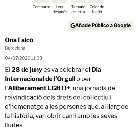
Comparte
Leer
Tamaño
Color de
después
de letra
fondo
Añade Público a Google
Ona Falcó
Barcelona
04/07/2026 11:03
El
28 de juny
es va celebrar el
Dia
Internacional de l'Orgull
o per
l'
Alliberament LGBTI+
, una jornada de
reivindicació dels drets del col·lectiu i
d'homenatge a les persones que, al llarg de
la història, van obrir camí amb les seves
lluites.