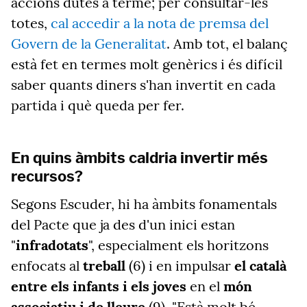
accions dutes a terme; per consultar-les
totes,
cal accedir a la nota de premsa del
Govern de la Generalitat
. Amb tot, el balanç
està fet en termes molt genèrics i és difícil
saber quants diners s'han invertit en cada
partida i què queda per fer.
En quins àmbits caldria invertir més
recursos?
Segons Escuder, hi ha àmbits fonamentals
del Pacte que ja des d'un inici estan
"
infradotats
", especialment els horitzons
enfocats al
treball
(6) i en impulsar
el català
entre els infants i els joves
en el
món
associatiu i de lleure
(9). "Està molt bé