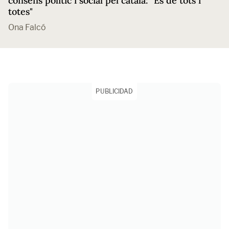
consens polític i social pel català: "És de tots i
totes"
Ona Falcó
PUBLICIDAD