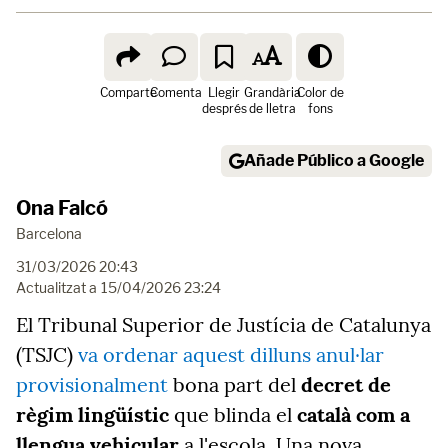
Comparte
Comenta
Llegir
Grandària
Color de
després
de lletra
fons
Añade Público a Google
Ona Falcó
Barcelona
31/03/2026 20:43
Actualitzat a
15/04/2026 23:24
El Tribunal Superior de Justícia de Catalunya
(TSJC)
va ordenar aquest dilluns anul·lar
provisionalment
bona part del
decret de
règim lingüístic
que blinda el
català com a
llengua vehicular
a l'escola. Una nova