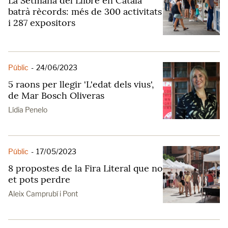
La Setmana del Llibre en Català
batrà rècords: més de 300 activitats
i 287 expositors
Públic
-
24/06/2023
5 raons per llegir 'L'edat dels vius',
de Mar Bosch Oliveras
Lídia Penelo
Públic
-
17/05/2023
8 propostes de la Fira Literal que no
et pots perdre
Aleix Camprubí i Pont