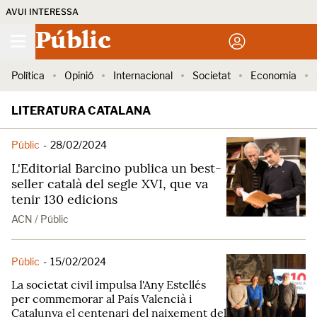
AVUI INTERESSA
Públic
Política
Opinió
Internacional
Societat
Economia
LITERATURA CATALANA
Públic
-
28/02/2024
L'Editorial Barcino publica un best-
seller català del segle XVI, que va
tenir 130 edicions
ACN / Públic
Públic
-
15/02/2024
La societat civil impulsa l'Any Estellés
per commemorar al País Valencià i
Catalunya el centenari del naixement del