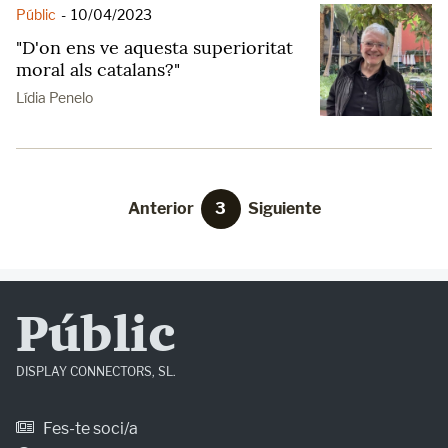
Públic
-
10/04/2023
"D'on ens ve aquesta superioritat
moral als catalans?"
Lídia Penelo
Anterior
3
Siguiente
Públic
DISPLAY CONNECTORS, SL.
Fes-te soci/a