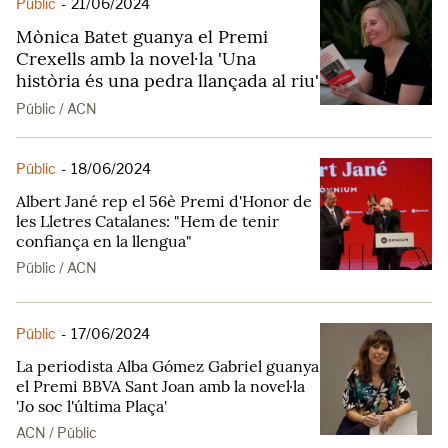
Públic
-
21/06/2024
Mònica Batet guanya el Premi
Crexells amb la novel·la 'Una
història és una pedra llançada al riu'
Públic / ACN
Públic
-
18/06/2024
Albert Jané rep el 56è Premi d'Honor de
les Lletres Catalanes: "Hem de tenir
confiança en la llengua"
Públic / ACN
Públic
-
17/06/2024
La periodista Alba Gómez Gabriel guanya
el Premi BBVA Sant Joan amb la novel·la
'Jo soc l'última Plaça'
ACN / Públic