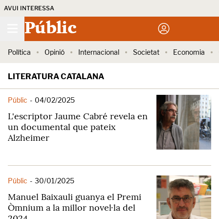
AVUI INTERESSA
Públic
Política
Opinió
Internacional
Societat
Economia
LITERATURA CATALANA
Públic
-
04/02/2025
L'escriptor Jaume Cabré revela en
un documental que pateix
Alzheimer
Públic
-
30/01/2025
Manuel Baixauli guanya el Premi
Òmnium a la millor novel·la del
2024