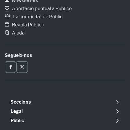
Newsletters
Aportació puntual a Público
La comunitat de Públic
Regala Público
Ajuda
Segueix-nos
Seccions
Política
Legal
Opinió
Avís legal
Públic
Internacional
Política de cookies
Qui som