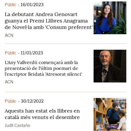
Públic
-
16/01/2023
La debutant Andrea Genovart
guanya el Premi Llibres Anagrama
de Novel·la amb 'Consum preferent'
ACN
Públic
-
11/01/2023
L'Any Vallverdú començarà amb la
presentació de l'últim poemari de
l'escriptor lleidatà 'Atresorat silenci'
ACN
Públic
-
30/12/2022
Aquests han estat els llibres en
català més venuts el desembre
Judit Castaño