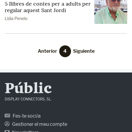
5 llibres de contes per a adults per
regalar aquest Sant Jordi
Lídia Penelo
Anterior
4
Siguiente
Públic
DISPLAY CONNECTORS, SL.
Fes-te soci/a
Gestionar el meu compte