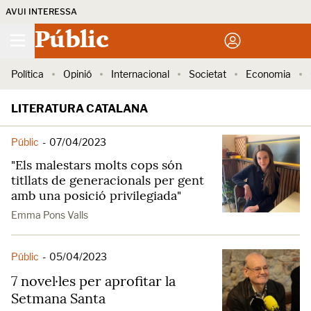
AVUI INTERESSA
Públic
Política
Opinió
Internacional
Societat
Economia
LITERATURA CATALANA
Públic
-
07/04/2023
"Els malestars molts cops són
titllats de generacionals per gent
amb una posició privilegiada"
Emma Pons Valls
Públic
-
05/04/2023
7 novel·les per aprofitar la
Setmana Santa