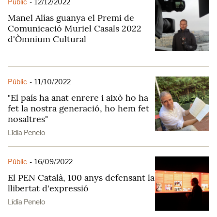
Públic
-
12/12/2022
Manel Alías guanya el Premi de
Comunicació Muriel Casals 2022
d'Òmnium Cultural
Públic
-
11/10/2022
"El país ha anat enrere i això ho ha
fet la nostra generació, ho hem fet
nosaltres"
Lídia Penelo
Públic
-
16/09/2022
El PEN Català, 100 anys defensant la
llibertat d'expressió
Lídia Penelo