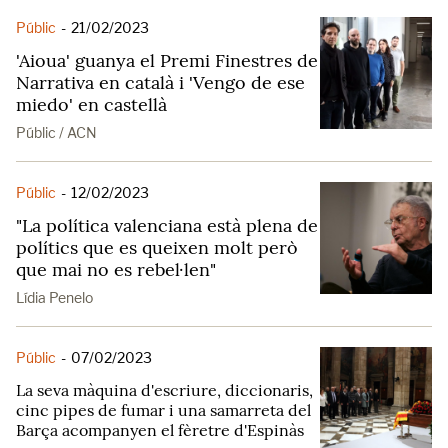
Públic
-
21/02/2023
'Aioua' guanya el Premi Finestres de
Narrativa en català i 'Vengo de ese
miedo' en castellà
Públic / ACN
Públic
-
12/02/2023
"La política valenciana està plena de
polítics que es queixen molt però
que mai no es rebel·len"
Lídia Penelo
Públic
-
07/02/2023
La seva màquina d'escriure, diccionaris,
cinc pipes de fumar i una samarreta del
Barça acompanyen el fèretre d'Espinàs