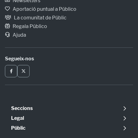
Newsletters
Aportació puntual a Público
La comunitat de Públic
Regala Público
Ajuda
Segueix-nos
Seccions
Política
Legal
Opinió
Avís legal
Públic
Internacional
Política de cookies
Qui som