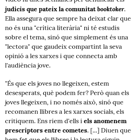
booktoker
judicis que pateix la comunitat
.
Ella assegura que sempre ha deixat clar que
no és una "crítica literària" ni té estudis
sobre el tema, sinó que simplement és una
"lectora" que gaudeix compartint la seva
opinió a les xarxes i que connecta amb
l'audiència jove.
"És que els joves no llegeixen, estem
desesperats, què podem fer? Però quan els
joves llegeixen, i no només això, sinó que
recomanen llibres a les xarxes socials, els
critiquem. Ens riem d'ells i
els anomenem
prescriptors entre cometes
. [...] Diuen que
hem fet que els llibres i la lectura siguin