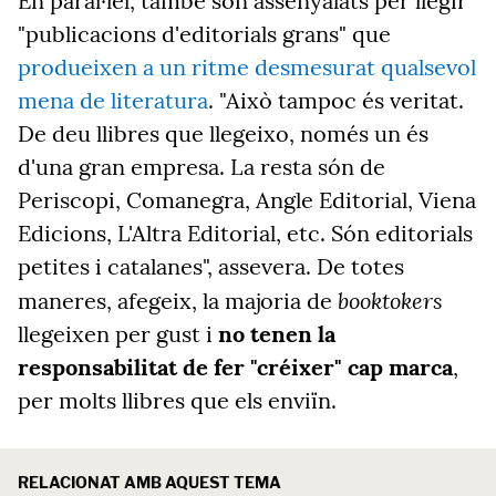
En paral·lel, també són assenyalats per llegir
"publicacions d'editorials grans" que
produeixen a un ritme desmesurat qualsevol
mena de literatura
. "Això tampoc és veritat.
De deu llibres que llegeixo, només un és
d'una gran empresa. La resta són de
Periscopi, Comanegra, Angle Editorial, Viena
Edicions, L'Altra Editorial, etc. Són editorials
petites i catalanes", assevera. De totes
booktokers
maneres, afegeix, la majoria de
llegeixen per gust i
no tenen la
responsabilitat de fer "créixer" cap marca
,
per molts llibres que els enviïn.
RELACIONAT AMB AQUEST TEMA