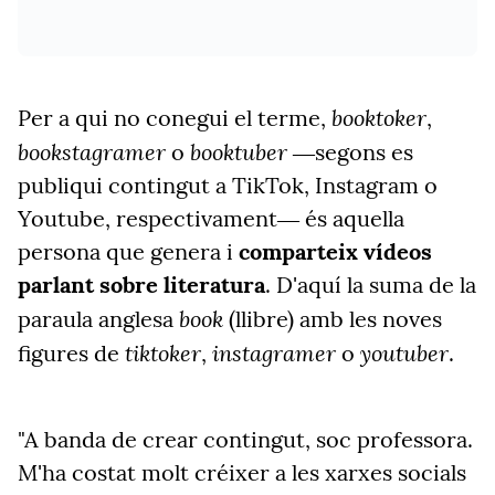
booktoker
Per a qui no conegui el terme,
,
bookstagramer
booktuber
o
―segons es
publiqui contingut a TikTok, Instagram o
Youtube, respectivament― és aquella
persona que genera i
comparteix vídeos
parlant sobre literatura
. D'aquí la suma de la
book
paraula anglesa
(llibre) amb les noves
tiktoker
instagramer
youtuber
figures de
,
o
.
"A banda de crear contingut, soc professora.
M'ha costat molt créixer a les xarxes socials