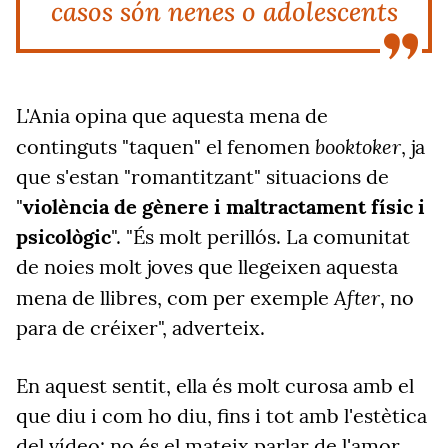
casos són nenes o adolescents
L'Ania opina que aquesta mena de
booktoker
continguts "taquen" el fenomen
, ja
que s'estan "romantitzant" situacions de
"
violència de gènere i maltractament físic i
psicològic
". "És molt perillós. La comunitat
de noies molt joves que llegeixen aquesta
After
mena de llibres, com per exemple
, no
para de créixer", adverteix.
En aquest sentit, ella és molt curosa amb el
que diu i com ho diu, fins i tot amb l'estètica
del vídeo: no és el mateix parlar de l'amor