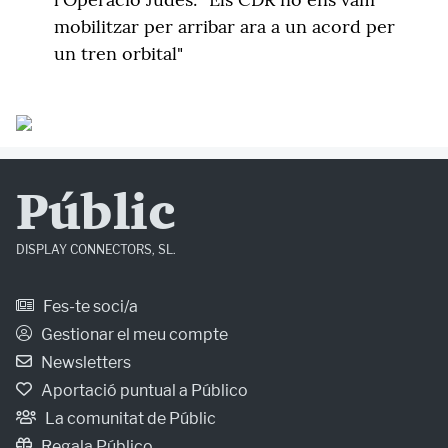
mobilitzar per arribar ara a un acord per
un tren orbital"
Públic
DISPLAY CONNECTORS, SL.
Fes-te soci/a
Gestionar el meu compte
Newsletters
Aportació puntual a Público
La comunitat de Públic
Regala Público