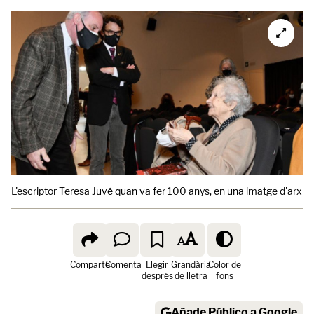
L'escriptor Teresa Juvé quan va fer 100 anys, en una imatge d'arxiu.
Comparte
Comenta
Llegir
Grandària
Color de
després
de lletra
fons
Añade Público a Google