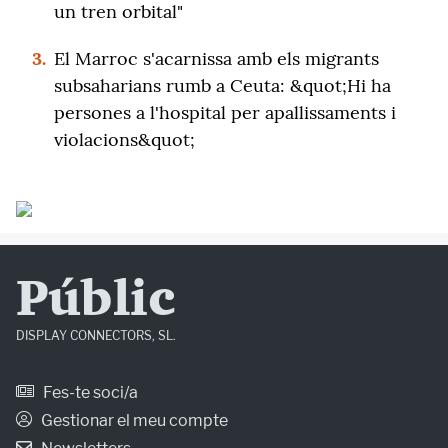
un tren orbital"
3.
El Marroc s'acarnissa amb els migrants
subsaharians rumb a Ceuta: &quot;Hi ha
persones a l'hospital per apallissaments i
violacions&quot;
Públic
DISPLAY CONNECTORS, SL.
Fes-te soci/a
Gestionar el meu compte