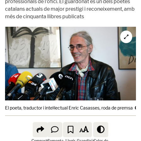
professionals de l'ofici. El guardonat és un dels poetes
catalans actuals de major prestigi i reconeixement, amb
més de cinquanta llibres publicats
El poeta, traductor i intel·lectual Enric Casasses, roda de premsa
Ge
Comparte
Comenta
Llegir
Grandària
Color de