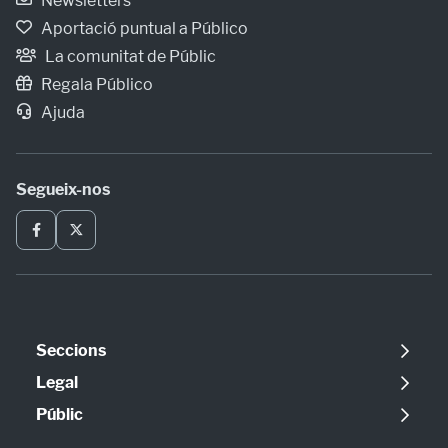
Newsletters
Aportació puntual a Público
La comunitat de Públic
Regala Público
Ajuda
Segueix-nos
Seccions
Política
Legal
Opinió
Avís legal
Públic
Internacional
Política de cookies
Qui som