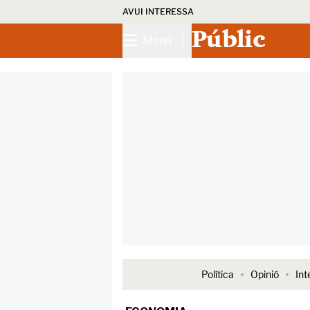
AVUI INTERESSA
Públic
Menú
Política
Opinió
Int