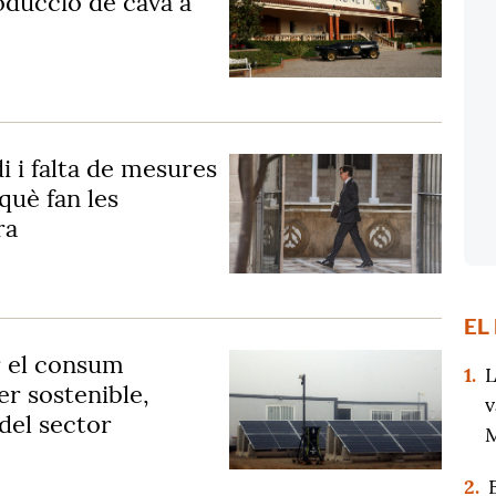
oducció de cava a
i i falta de mesures
 què fan les
ra
EL
r el consum
1.
L
er sostenible,
v
 del sector
M
2.