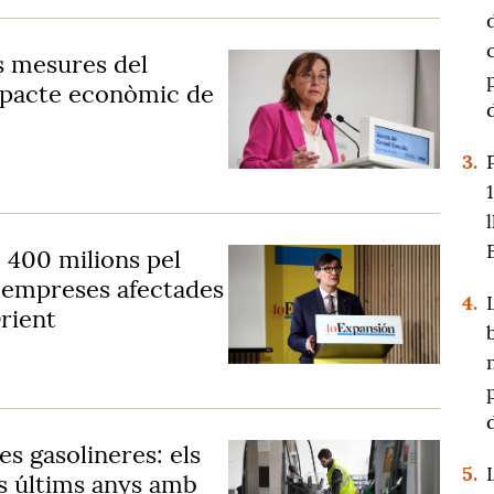
s mesures del
impacte econòmic de
3.
e 400 milions pel
a empreses afectades
4.
rient
es gasolineres: els
5.
s últims anys amb