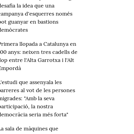
desafia la idea que una
campanya d'esquerres només
pot guanyar en bastions
demòcrates
Primera llopada a Catalunya en
100 anys: neixen tres cadells de
llop entre l'Alta Garrotxa i l'Alt
Empordà
L'estudi que assenyala les
barreres al vot de les persones
migrades: "Amb la seva
participació, la nostra
democràcia seria més forta"
La sala de màquines que