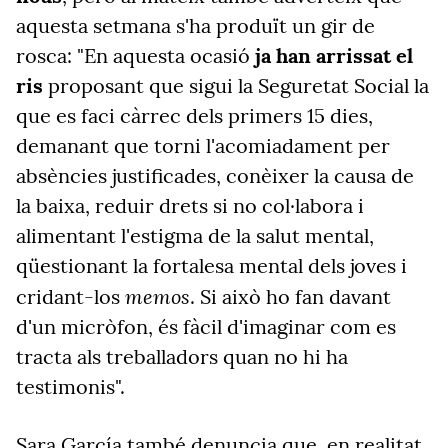
aquesta setmana s'ha produït un gir de
rosca: "En aquesta ocasió
ja han arrissat el
ris
proposant que sigui la Seguretat Social la
que es faci càrrec dels primers 15 dies,
demanant que torni l'acomiadament per
absències justificades, conèixer la causa de
la baixa, reduir drets si no col·labora i
alimentant l'estigma de la salut mental,
qüestionant la fortalesa mental dels joves i
memos
cridant-los
. Si això ho fan davant
d'un micròfon, és fàcil d'imaginar com es
tracta als treballadors quan no hi ha
testimonis".
Sara García també denuncia que, en realitat,