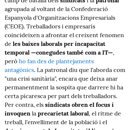
camp de batalla dels
sindicats
i la
patronal
agrupada al voltant de la Confederació
Espanyola d'Organitzacions Empresarials
(CEOE). Treballadors i empresaris
coincideixen a afrontar el creixent fenomen
de
les baixes laborals per incapacitat
temporal —conegudes també com a IT—
,
però
ho fan des de plantejaments
antagònics
. La patronal diu que l'aborda com
"una crisi sanitària", encara que deixa anar
permanentment la sospita que darrere hi ha
certa picaresca per part dels treballadors.
Per contra, els
sindicats obren el focus i
invoquen
la
precarietat laboral
, el ritme de
treball, l'envelliment de la població i el