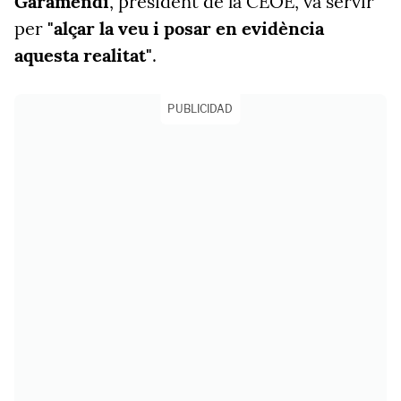
Garamendi
, president de la CEOE, va servir
per
"alçar la veu i posar en evidència
aquesta realitat"
.
PUBLICIDAD