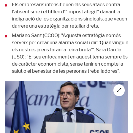
Els empresaris intensifiquen els seus atacs contra
l'absentisme i el titllen d'"impost afegit" davant la
indignació de les organitzacions sindicals, que veuen
darrere una estratègia per retallar drets.
Mariano Sanz (CCOO): "Aquesta estratègia només
serveix per crear una alarma social i dir: 'Quan vinguin
els nostres ja ens faran la feina bruta'". Sara García
(USO): "El seu enfocament en aquest tema sempre és
de caràcter economicista, sense tenir en compte la
salut o el benestar de les persones treballadores".