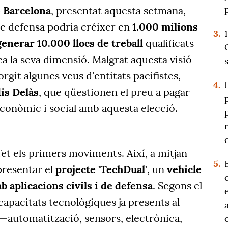
 Barcelona
, presentat aquesta setmana,
de defensa podria créixer en
1.000 milions
3.
generar 10.000 llocs de treball
qualificats
ica la seva dimensió. Malgrat aquesta visió
rgit algunes veus d'entitats pacifistes,
4.
is Delàs
, que qüestionen el preu a pagar
econòmic i social amb aquesta elecció.
fet els primers moviments. Així, a mitjan
5.
presentar el
projecte 'TechDual'
, un
vehicle
 aplicacions civils i de defensa
. Segons el
 capacitats tecnològiques ja presents al
 —automatització, sensors, electrònica,