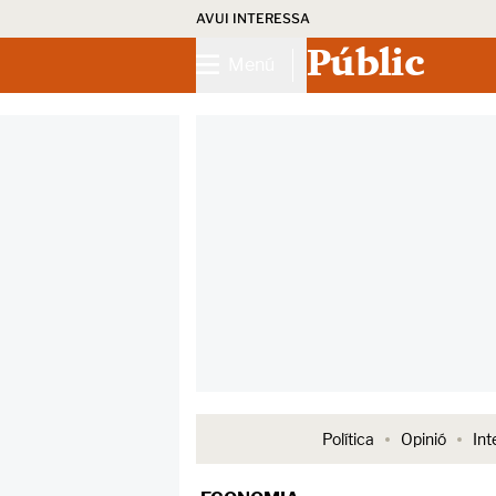
AVUI INTERESSA
Públic
Menú
Política
Opinió
Int