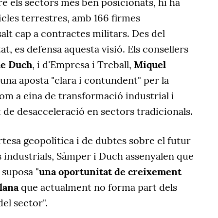
re els sectors més ben posicionats, hi ha
cles terrestres, amb 166 firmes
salt cap a contractes militars. Des del
t, es defensa aquesta visió. Els consellers
e Duch
, i d'Empresa i Treball,
Miquel
 una aposta "clara i contundent" per la
om a eina de transformació industrial i
 de desacceleració en sectors tradicionals.
rtesa geopolítica i de dubtes sobre el futur
 industrials, Sàmper i Duch assenyalen que
 suposa "
una oportunitat de creixement
alana
que actualment no forma part dels
del sector".