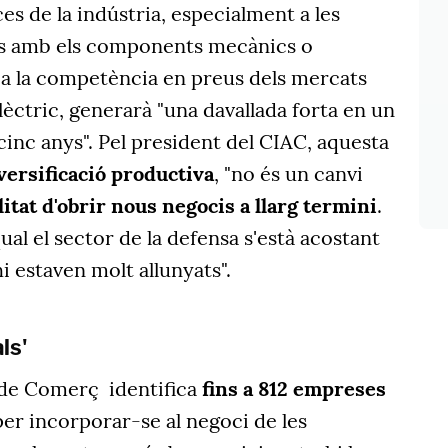
ces de la indústria, especialment a les
s amb els components mecànics o
 a la competència en preus dels mercats
elèctric, generarà "una davallada forta en un
 cinc anys". Pel president del CIAC, aquesta
versificació productiva
, "no és un canvi
litat d'obrir nous negocis a llarg termini
.
al el sector de la defensa s'està acostant
a hi estaven molt allunyats".
ls'
 de Comerç identifica
fins a 812 empreses
er incorporar-se al negoci de les