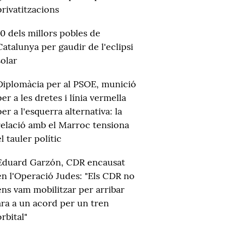
privatitzacions
10 dels millors pobles de
Catalunya per gaudir de l'eclipsi
solar
Diplomàcia per al PSOE, munició
per a les dretes i línia vermella
per a l'esquerra alternativa: la
relació amb el Marroc tensiona
el tauler polític
Eduard Garzón, CDR encausat
en l'Operació Judes: "Els CDR no
ens vam mobilitzar per arribar
ara a un acord per un tren
orbital"