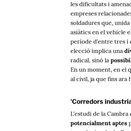
les dificultats i amena
empreses relacionade
soldadures que, unida
asiàtics en el vehicle 
període d'entre tres i
elecció implica una
di
radical, sinó la
possibi
En un moment, en el qu
al civil, ja que fins ar
'Corredors industria
L'estudi de la Cambra
potencialment aptes
p