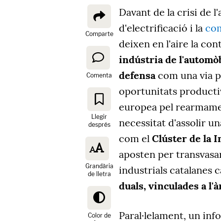
Davant de la crisi de 
d'electrificació i la
com
Comparte
deixen en l'aire la con
indústria de l'automòb
defensa
com una via pe
Comenta
oportunitats productiv
europea pel rearmament
Llegir
necessitat d'assolir u
després
com el
Clúster de la 
aposten per transvasar 
Grandària
industrials catalanes c
de lletra
duals, vinculades a l'
Paral·lelament, un in
Color de