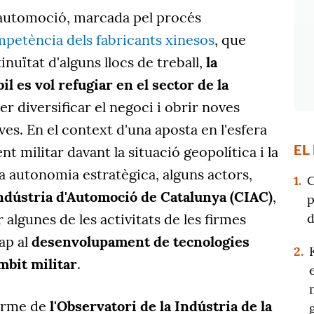
l'automoció, marcada pel procés
petència dels fabricants xinesos
, que
tinuïtat d'alguns llocs de treball,
la
il es vol refugiar en el sector de la
r diversificar el negoci i obrir noves
es. En el context d'una aposta en l'esfera
EL
 militar davant la situació geopolítica i la
na autonomia estratègica, alguns actors,
1.
C
Indústria d'Automoció de Catalunya (CIAC)
,
p
d
algunes de les activitats de les firmes
ap al
desenvolupament de tecnologies
2.
àmbit militar
.
forme de
l'Observatori de la Indústria de la