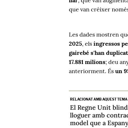
llar
, que van augmenta
que van créixer només
Les dades mostren que,
2025
, els
ingressos pe
gairebé s'han duplicat
17.881 milions
; deu an
anteriorment. És
un 9
RELACIONAT AMB AQUEST TEMA
El Regne Unit blind
lloguer amb contrac
model que a Espany