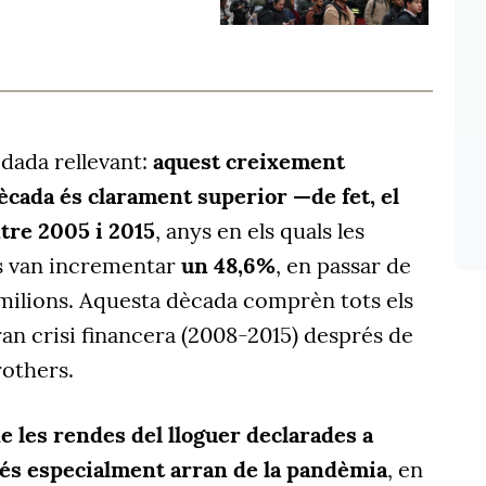
 dada rellevant:
aquest creixement
dècada és clarament superior —de fet, el
ntre 2005 i 2015
, anys en els quals les
es van incrementar
un 48,6%
, en passar de
1 milions. Aquesta dècada comprèn tots els
ran crisi financera (2008-2015) després de
rothers.
e les rendes del lloguer declarades a
 és especialment arran de la pandèmia
, en