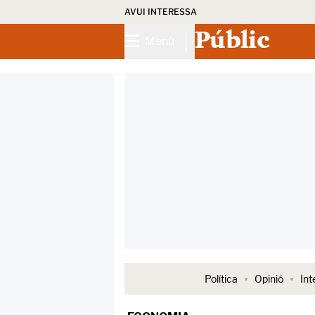
AVUI INTERESSA
Públic
Menú
Política
Opinió
Int