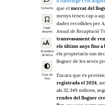
d'habitatge i els llogat
que el
mercat del llog
Comenta
menys tenen cap a aqu
dades recollides per A
Llegir
Anual de Recaptació Tr
després
transvasament de rend
els últims anys fins a
Grandària
els propietaris van de
de lletra
lloguer de les seves pr
Encara que és provisi
Color de
fons
registrada el 2024
, a
als 32.349 milions, seg
rendes del lloguer cr