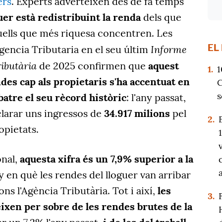
ers
. Experts adverteixen des de fa temps
uer està redistribuint la renda
dels que
ells que més riquesa concentren. Les
EL
Informe
gencia Tributaria en el seu últim
ibutària
de 2025
confirmen que
aquest
1.
1
es cap als propietaris s'ha accentuat en
C
s
 batre el seu rècord històric
: l'any passat,
clarar uns ingressos de
34.917 milions
pel
2.
opietats.
onal,
aquesta xifra és un 7,9% superior a la
ny en què les rendes del lloguer van arribar
ons l'Agència Tributària. Tot i així,
les
3.
eixen per sobre de les rendes brutes de la