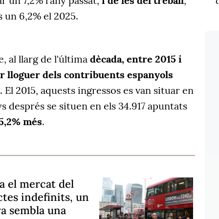
r un 7,2% l'any passat,
i de les del treball
,
 un 6,2% el 2025.
 al llarg de l'última
dècada, entre 2015 i
r lloguer dels contribuents espanyols
. El 2015, aquests ingressos es van situar en
ys després se situen en els 34.917 apuntats
5,2% més
.
a el mercat del
tes indefinits, un
a sembla una