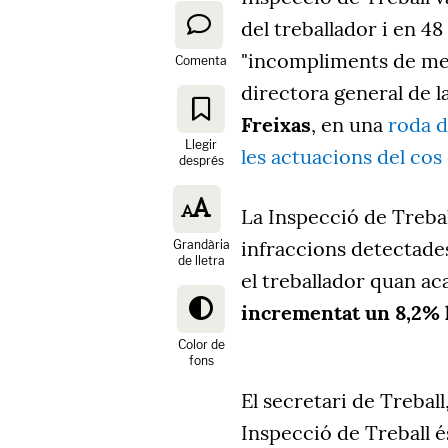
del treballador i en 48
"incompliments de mesu
Comenta
directora general de l
Freixas
, en una
roda d
Llegir
les actuacions del cos
després
La Inspecció de Treball
infraccions detectade
Grandària
de lletra
el treballador quan ac
incrementat un 8,2% l
Color de
fons
El secretari de Treball
Inspecció de Treball é