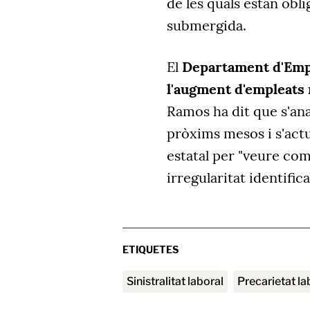
de les quals estan obl
submergida.
El
Departament d'Empr
l'augment d'empleats 
Ramos ha dit que s'ana
pròxims mesos i s'act
estatal per "veure co
irregularitat identifica
ETIQUETES
sinistralitat laboral
precarietat l