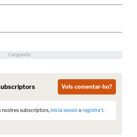
subscriptors
Vols comentar-ho?
s nostres subscriptors,
inicia sessió
o
registra't
.