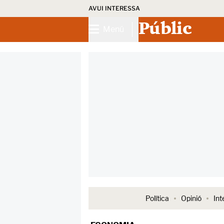
AVUI INTERESSA
Públic
Menú
Política
Opinió
Int