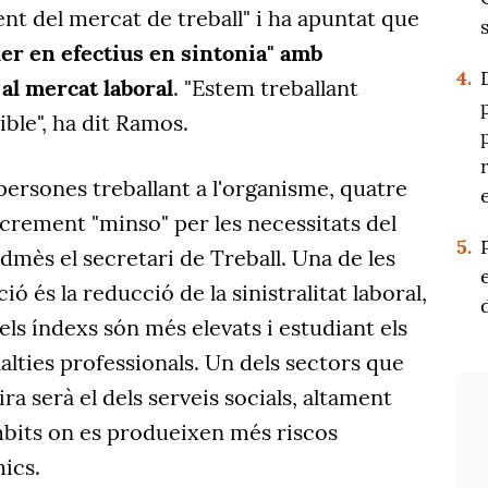
nt del mercat de treball" i ha apuntat que
xer en efectius en sintonia" amb
4.
al mercat laboral
. "Estem treballant
ible", ha dit Ramos.
persones treballant a l'organisme, quatre
crement "minso" per les necessitats del
5.
admès el secretari de Treball. Una de les
ió és la reducció de la sinistralitat laboral,
 els índexs són més elevats i estudiant els
alties professionals. Un dels sectors que
ra serà el dels serveis socials, altament
mbits on es produeixen més riscos
ics.