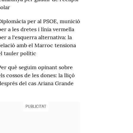
solar
Diplomàcia per al PSOE, munició
per a les dretes i línia vermella
per a l'esquerra alternativa: la
relació amb el Marroc tensiona
el tauler polític
Per què seguim opinant sobre
els cossos de les dones: la lliçó
després del cas Ariana Grande
PUBLICITAT