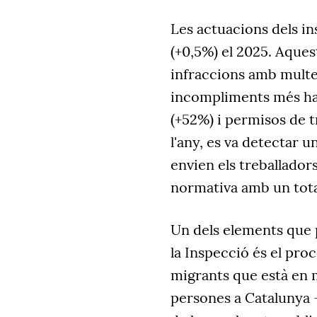
Les actuacions dels in
(+0,5%) el 2025. Aques
infraccions amb multes
incompliments més hab
(+52%) i permisos de t
l'any, es va detectar 
envien els treballador
normativa amb un total
Un dels elements que 
la Inspecció és el pro
migrants que està en 
persones a Catalunya -