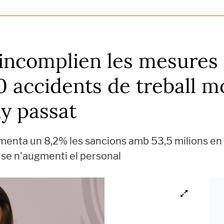
incomplien les mesures 
0 accidents de treball m
ny passat
menta un 8,2% les sancions amb 53,5 milions en i
 se n'augmenti el personal