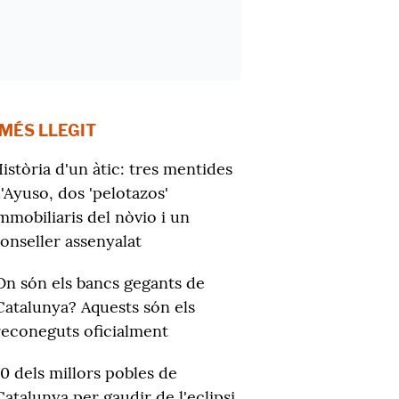
 MÉS LLEGIT
istòria d'un àtic: tres mentides
'Ayuso, dos 'pelotazos'
mmobiliaris del nòvio i un
onseller assenyalat
On són els bancs gegants de
Catalunya? Aquests són els
reconeguts oficialment
10 dels millors pobles de
Catalunya per gaudir de l'eclipsi