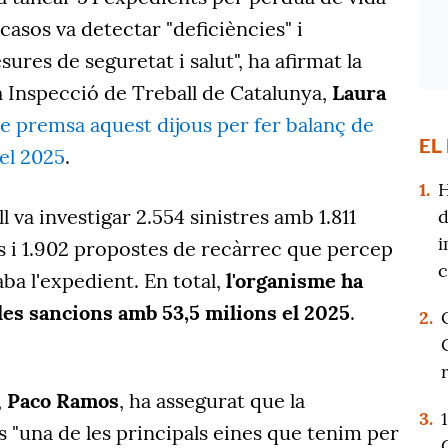
 casos va detectar "deficiències" i
res de seguretat i salut", ha afirmat la
a Inspecció de Treball de Catalunya,
Laura
e premsa aquest dijous per fer balanç de
EL
 el 2025
.
1.
H
 va investigar 2.554 sinistres amb 1.811
d
i
s i 1.902 propostes de recàrrec que percep
c
aba l'expedient. En total,
l'organisme ha
es sancions amb 53,5 milions el 2025
.
2.
,
Paco Ramos
, ha assegurat que la
3.
s "una de les principals eines que tenim per