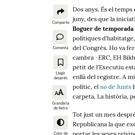
Dos anys. És el temps 
juny, des que la inicia
Comparte
lloguer de temporada 
polítiques d'habitatge
del Congrés. Ho va fer 
Comenta
cambra -ERC, EH Bildu
petit de l'Executiu est
Llegir
enllà del registre. A m
després
no
polític, el
de Junts
carpeta. La història, 
Grandària
de lletra
Tot just un mes despré
Republicana la que exe
portar les seves reivi
Color de