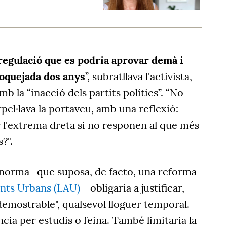
regulació que es podria aprovar demà i
loquejada dos anys
”, subratllava l'activista,
b la “inacció dels partits polítics”. “No
rpel·lava la portaveu, amb una reflexió:
l'extrema dreta si no responen al que més
?".
a norma -que suposa, de facto, una reforma
nts Urbans (LAU) -
obligaria a justificar,
demostrable", qualsevol lloguer temporal.
ia per estudis o feina. També limitaria la