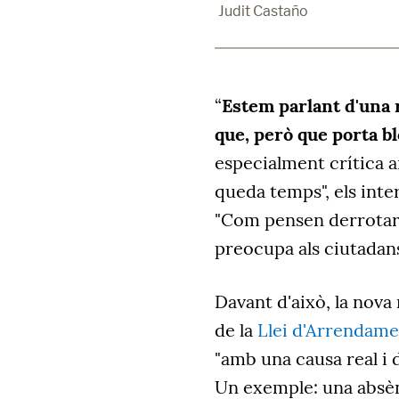
Judit Castaño
“
Estem parlant d'una 
que, però que porta b
especialment crítica am
queda temps", els inte
"Com pensen derrotar 
preocupa als ciutadans
Davant d'això, la nov
de la
Llei d'Arrendame
"amb una causa real i 
Un exemple: una absènc