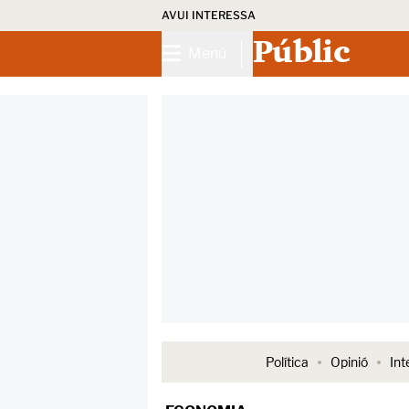
AVUI INTERESSA
Públic
Menú
Política
Opinió
Int