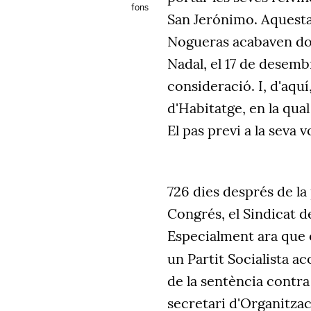
fons
San Jerónimo. Aquesta
Nogueras acabaven dona
Nadal, el 17 de desembr
consideració. I, d'aquí,
d'Habitatge, en la qu
El pas previ a la seva v
726 dies després de la 
Congrés, el Sindicat d
Especialment ara que el
un Partit Socialista aco
de la sentència contra
secretari d'Organitzaci