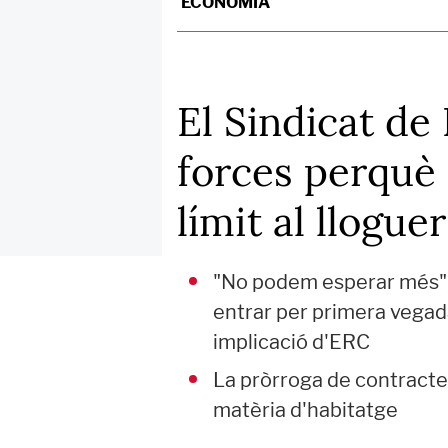
ECONOMIA
El Sindicat de
forces perquè 
límit al llogu
"No podem esperar més", 
entrar per primera vegada
implicació d'ERC
La pròrroga de contractes
matèria d'habitatge