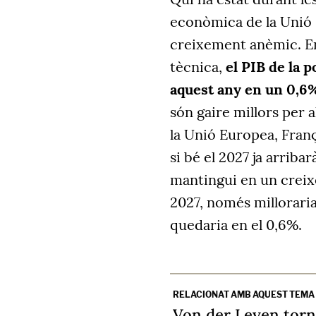
econòmica de la Unió 
creixement anèmic. Enc
tècnica,
el PIB de la
aquest any en un 0,6
són gaire millors per 
la Unió Europea, Franç
si bé el 2027 ja arribar
mantingui en un creixe
2027, només milloraria
quedaria en el 0,6%.
RELACIONAT AMB AQUEST TEMA
Von der Leyen torn