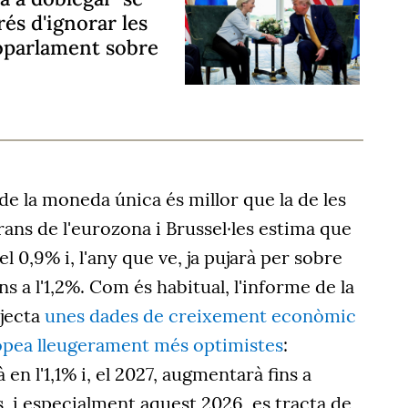
és d'ignorar les
roparlament sobre
 de la moneda única és millor que la de les
ans de l'eurozona i Brussel·les estima que
l 0,9% i, l'any que ve, ja pujarà per sobre
ns a l'1,2%. Com és habitual, l'informe de la
jecta
unes dades de creixement econòmic
ropea lleugerament més optimistes
:
à en l'1,1% i, el 2027, augmentarà fins a
os, i especialment aquest 2026, es tracta de