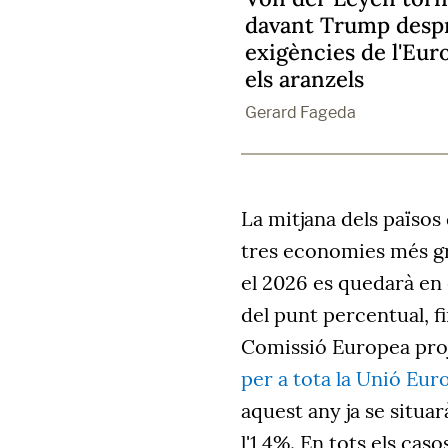
davant Trump despr
exigències de l'Eu
els aranzels
Gerard Fageda
La mitjana dels països
tres economies més gr
el 2026 es quedarà en e
del punt percentual, fi
Comissió Europea pro
per a tota la Unió Eu
aquest
any ja se situar
l'1,4%. En tots els cas