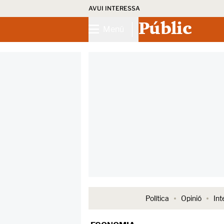
AVUI INTERESSA
Públic
Menú
Política
Opinió
Int