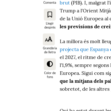
brut
(PIB). I, malgrat 
Comenta
Trump a l'Orient Mitjà 
de la Unió Europea al
Llegir
les previsions de cre
després
La millora és molt ll
projecta que Espanya 
Grandària
de lletra
el
2027, el ritme de cr
l'1,9%, sempre segons 
Europea. Sigui com sig
Color de
fons
que la mitjana dels pa
sobretot, de les altre
Qui ha estat durant le