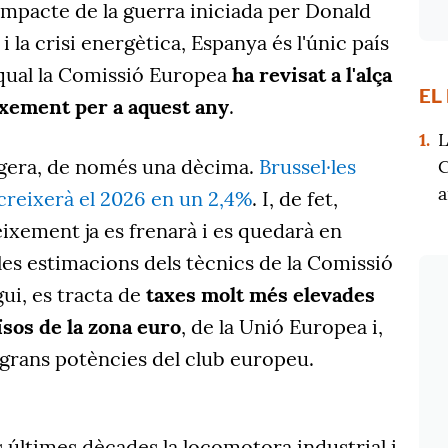
l'impacte de la guerra iniciada per Donald
i la crisi energètica, Espanya és l'únic país
 qual la Comissió Europea
ha revisat a l'alça
EL
ixement per a aquest any
.
1.
L
eugera, de només una dècima.
Brussel·les
C
a
creixerà el 2026 en un 2,4%
. I, de fet,
eixement ja es frenarà i es quedarà en
les estimacions dels tècnics de la Comissió
ui, es tracta de
taxes molt més elevades
ïsos de la zona euro
, de la Unió Europea i,
s grans potències del club europeu.
s últimes dècades la locomotora industrial i