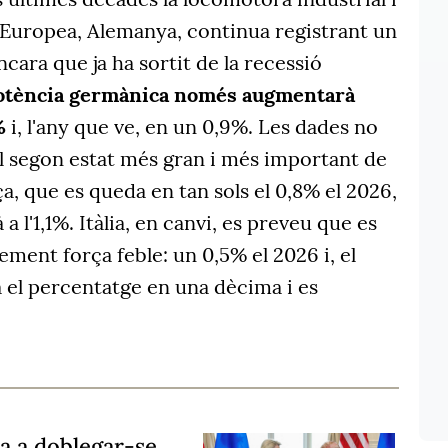
Europea, Alemanya, continua registrant un
ara que ja ha sortit de la recessió
 potència germànica només augmentarà
%
i, l'any que ve, en un 0,9%. Les dades no
al segon estat més gran i més important de
a, que es queda en tan sols el 0,8% el 2026,
à a l'1,1%. Itàlia, en canvi, es preveu que es
ment força feble: un 0,5% el 2026 i, el
 el percentatge en una dècima i es
a a doblegar-se