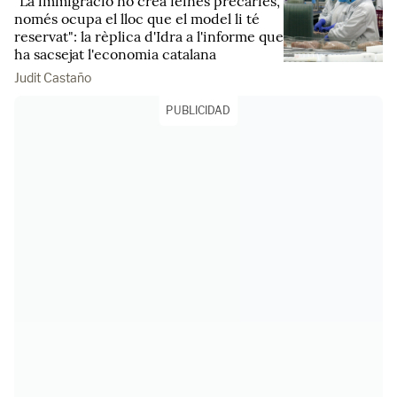
"La immigració no crea feines precàries,
només ocupa el lloc que el model li té
reservat": la rèplica d'Idra a l'informe que
ha sacsejat l'economia catalana
Judit Castaño
PUBLICIDAD