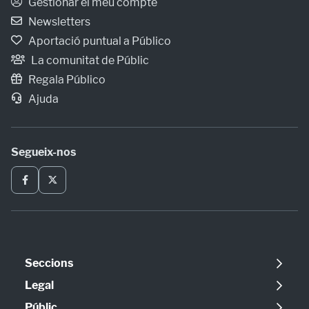
Gestionar el meu compte
Newsletters
Aportació puntual a Público
La comunitat de Públic
Regala Público
Ajuda
Segueix-nos
Seccions
Política
Legal
Opinió
Avís legal
Públic