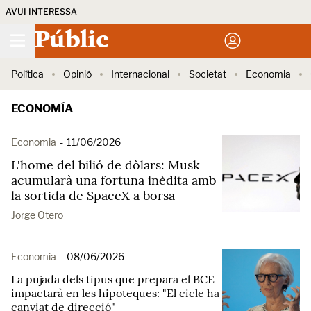
AVUI INTERESSA
Públic
Política
Opinió
Internacional
Societat
Economia
ECONOMÍA
Economia
-
11/06/2026
L'home del bilió de dòlars: Musk
acumularà una fortuna inèdita amb
la sortida de SpaceX a borsa
Jorge Otero
Economia
-
08/06/2026
La pujada dels tipus que prepara el BCE
impactarà en les hipoteques: "El cicle ha
canviat de direcció"