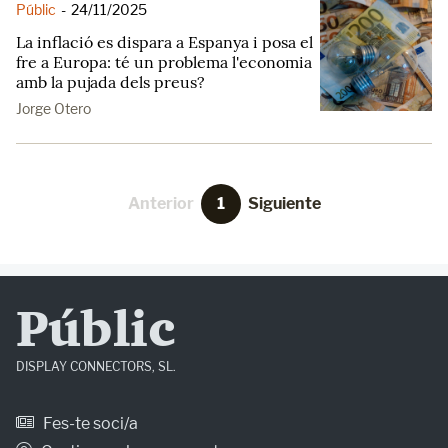
Públic
-
24/11/2025
La inflació es dispara a Espanya i posa el
fre a Europa: té un problema l'economia
amb la pujada dels preus?
Jorge Otero
Anterior
1
Siguiente
Públic
DISPLAY CONNECTORS, SL.
Fes-te soci/a