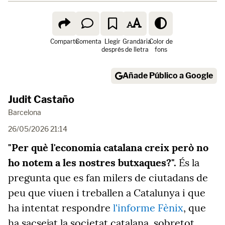
Comparte
Comenta
Llegir
Grandària
Color de
després
de lletra
fons
Añade Público a Google
Judit Castaño
Barcelona
26/05/2026 21:14
"Per què l'economia catalana creix però no
ho notem a les nostres butxaques?".
És la
pregunta que es fan milers de ciutadans de
peu que viuen i treballen a Catalunya i que
ha intentat respondre
l'informe Fènix
, que
ha sacsejat la societat catalana, sobretot