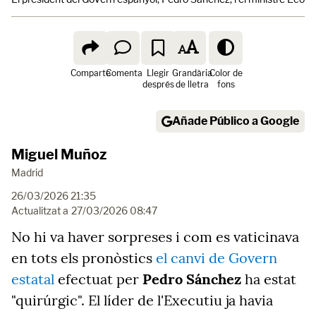
Comparte
Comenta
Llegir
Grandària
Color de
després
de lletra
fons
Añade Público a Google
Miguel Muñoz
Madrid
26/03/2026 21:35
Actualitzat a
27/03/2026 08:47
No hi va haver sorpreses i com es vaticinava
en tots els pronòstics
el canvi de Govern
estatal
efectuat per
Pedro Sánchez
ha estat
"quirúrgic". El líder de l'Executiu ja havia