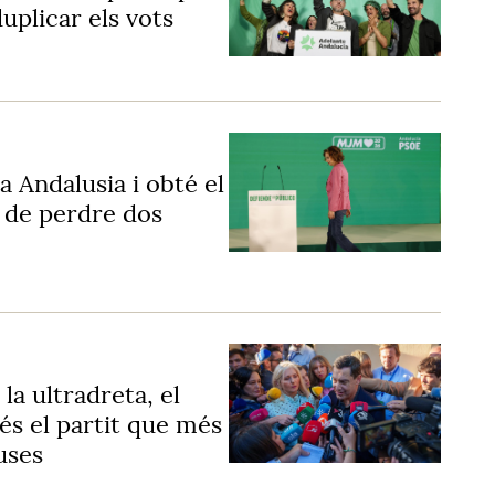
duplicar els vots
a Andalusia i obté el
s de perdre dos
a ultradreta, el
és el partit que més
uses