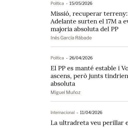
Política
-
15/05/2026
Missió, recuperar terreny:
Adelante surten el 17M a ev
majoria absoluta del PP
Inés García Rábade
Política
-
26/04/2026
El PP es manté estable i Vo
ascens, però junts tindrie
absoluta
Miguel Muñoz
Internacional
-
11/04/2026
La ultradreta veu perillar 