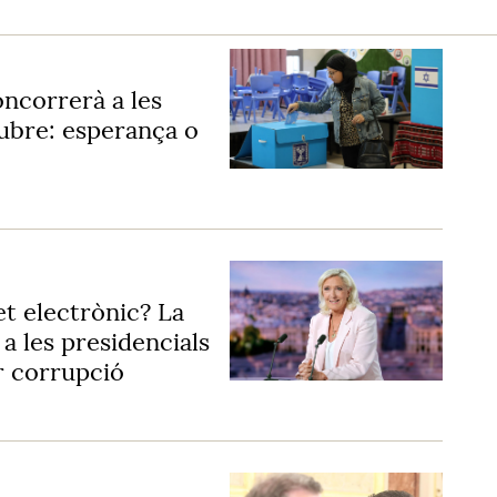
oncorrerà a les
tubre: esperança o
t electrònic? La
a les presidencials
 corrupció