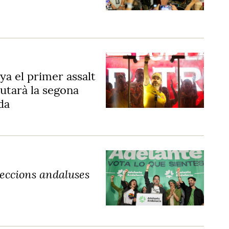
nya el primer assalt
putarà la segona
da
eleccions andaluses