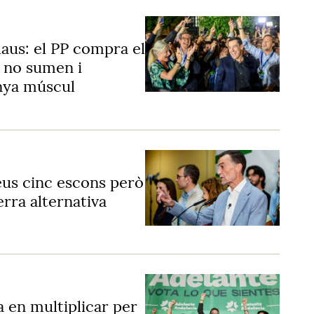
claus: el PP compra el
s no sumen i
anya múscul
eus cinc escons però
erra alternativa
 en multiplicar per