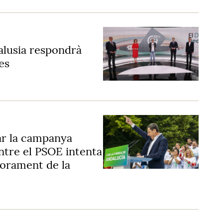
alusia respondrà
es
r la campanya
ntre el PSOE intenta
iorament de la