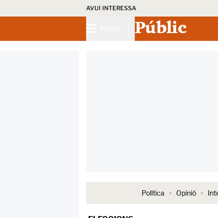
AVUI INTERESSA
Públic
Menú
Política
Opinió
Int