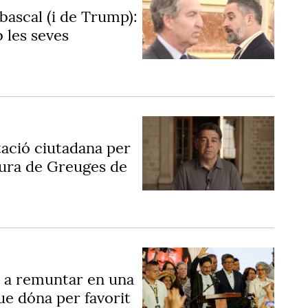
bascal (i de Trump):
 les seves
tació ciutadana per
atura de Greuges de
t a remuntar en una
ue dóna per favorit