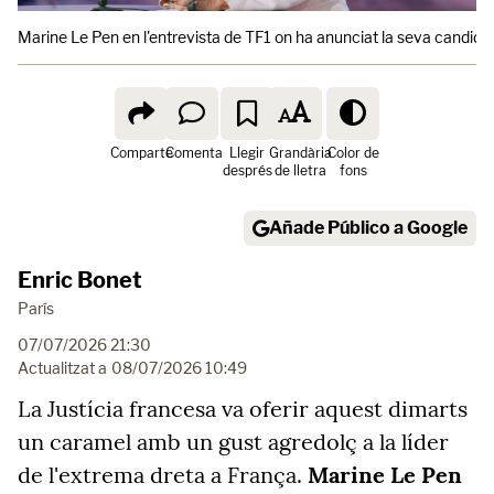
Marine Le Pen en l'entrevista de TF1 on ha anunciat la seva candidat
Comparte
Comenta
Llegir
Grandària
Color de
després
de lletra
fons
Añade Público a Google
Enric Bonet
París
07/07/2026 21:30
Actualitzat a
08/07/2026 10:49
La Justícia francesa va oferir aquest dimarts
un caramel amb un gust agredolç a la líder
de l'extrema dreta a França.
Marine Le Pen