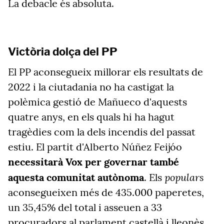
La debacle és absoluta.
Victòria dolça del PP
El PP aconsegueix millorar els resultats de
2022 i la ciutadania no ha castigat la
polèmica gestió de Mañueco d'aquests
quatre anys, en els quals hi ha hagut
tragèdies com la dels incendis del passat
estiu. El partit d'Alberto Núñez Feijóo
necessitarà Vox per governar també
populars
aquesta comunitat
autònoma
. Els
aconsegueixen més de 435.000 paperetes,
un 35,45% del total i asseuen a 33
procuradors al parlament castellà i lleonès