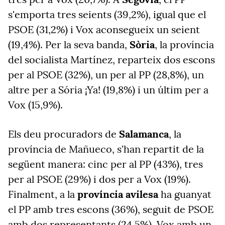
s'emporta tres seients (39,2%), igual que el
PSOE (31,2%) i Vox aconsegueix un seient
(19,4%). Per la seva banda,
Sòria
, la província
del socialista Martínez, reparteix dos escons
per al PSOE (32%), un per al PP (28,8%), un
altre per a Sória ¡Ya! (19,8%) i un últim per a
Vox (15,9%).
Els deu procuradors de
Salamanca
, la
província de Mañueco, s'han repartit de la
següent manera: cinc per al PP (43%), tres
per al PSOE (29%) i dos per a Vox (19%).
Finalment, a la
província avilesa
ha guanyat
el PP amb tres escons (36%), seguit de PSOE
amb dos representants (24,5%), Vox amb un