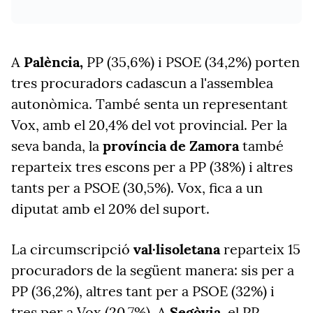
A
Palència,
PP (35,6%) i PSOE (34,2%) porten
tres procuradors cadascun a l'assemblea
autonòmica. També senta un representant
Vox, amb el 20,4% del vot provincial. Per la
seva banda, la
província de Zamora
també
reparteix tres escons per a PP (38%) i altres
tants per a PSOE (30,5%). Vox, fica a un
diputat amb el 20% del suport.
La circumscripció
val·lisoletana
reparteix 15
procuradors de la següent manera: sis per a
PP (36,2%), altres tant per a PSOE (32%) i
tres per a Vox (20,7%). A
Segòvia
, el PP