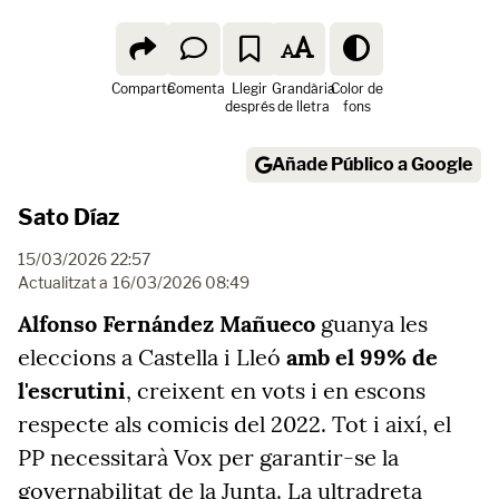
Comparte
Comenta
Llegir
Grandària
Color de
després
de lletra
fons
Añade Público a Google
Sato Díaz
15/03/2026 22:57
Actualitzat a
16/03/2026 08:49
Alfonso Fernández Mañueco
guanya les
eleccions a Castella i Lleó
amb el 99% de
l'escrutini
, creixent en vots i en escons
respecte als comicis del 2022. Tot i així, el
PP necessitarà Vox per garantir-se la
governabilitat de la Junta. La ultradreta