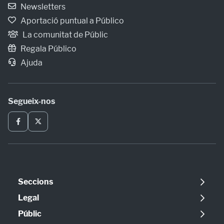
Newsletters
Aportació puntual a Público
La comunitat de Públic
Regala Público
Ajuda
Segueix-nos
Seccions
Política
Legal
Opinió
Avís legal
Públic
Internacional