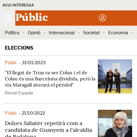
AVUI INTERESSA
Públic
Política
Opinió
Internacional
Societat
Economia
ELECCIONS
Públic
-
31/01/2023
"El llegat de Trias va ser Colau i el de
Colau és una Barcelona dividida, però la
via Maragall aturarà el pèndol"
Ferran Espada
Públic
-
21/10/2022
Dolors Sabater repetirà com a
candidata de Guanyem a l'alcaldia
de Badalona