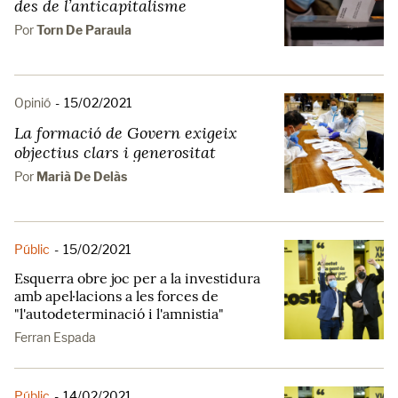
des de l’anticapitalisme
Por
Torn De Paraula
Opinió
-
15/02/2021
La formació de Govern exigeix
objectius clars i generositat
Por
Marià De Delàs
Públic
-
15/02/2021
Esquerra obre joc per a la investidura
amb apel·lacions a les forces de
"l'autodeterminació i l'amnistia"
Ferran Espada
Públic
-
14/02/2021