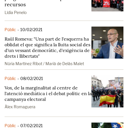
recursos
Lídia Penelo
Públic
-
10/02/2021
Raül Romeva: "Una part de l'esquerra ha
oblidat el que significa la lluita social des
d'un vessant democràtic, d'exigència de
drets i llibertats"
Núria Martínez Ribot / Marià de Delàs Malet
Públic
-
08/02/2021
Vox, de la marginalitat al centre de
l'atenció mediàtica i el debat polític en la
campanya electoral
Àlex Romaguera
Públic
-
07/02/2021