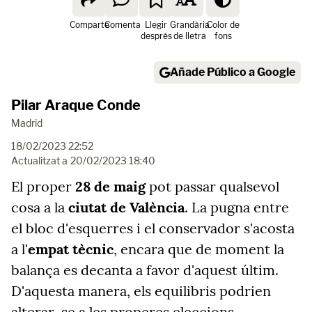
Comparte
Comenta
Llegir
Grandària
Color de
després
de lletra
fons
Añade Público a Google
Pilar Araque Conde
Madrid
18/02/2023 22:52
Actualitzat a
20/02/2023 18:40
El proper
28 de maig
pot passar qualsevol
cosa a la
ciutat de València
. La pugna entre
el bloc d'esquerres i el conservador s'acosta
a l'
empat tècnic
, encara que de moment la
balança es decanta a favor d'aquest últim.
D'aquesta manera, els equilibris podrien
alterar-se a les properes eleccions