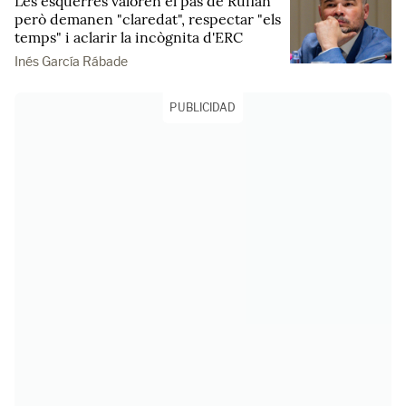
Les esquerres valoren el pas de Rufián
però demanen "claredat", respectar "els
temps" i aclarir la incògnita d'ERC
Inés García Rábade
PUBLICIDAD