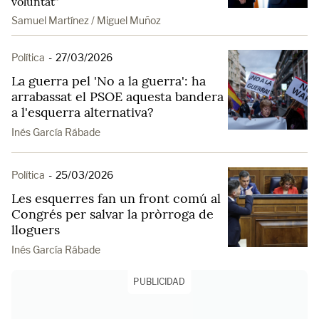
voluntat"
Samuel Martínez / Miguel Muñoz
Política
-
27/03/2026
La guerra pel 'No a la guerra': ha
arrabassat el PSOE aquesta bandera
a l'esquerra alternativa?
Inés García Rábade
Política
-
25/03/2026
Les esquerres fan un front comú al
Congrés per salvar la pròrroga de
lloguers
Inés García Rábade
PUBLICIDAD