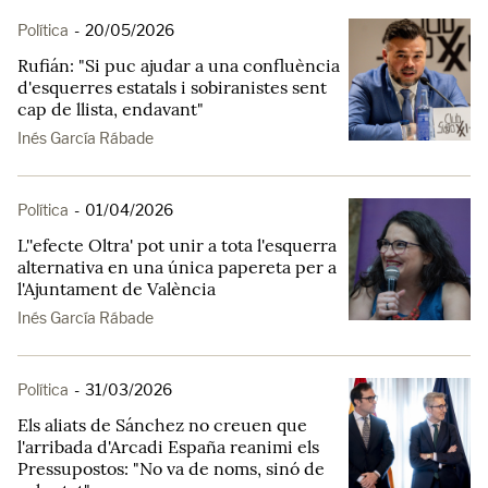
Política
-
20/05/2026
Rufián: "Si puc ajudar a una confluència
d'esquerres estatals i sobiranistes sent
cap de llista, endavant"
Inés García Rábade
Política
-
01/04/2026
L''efecte Oltra' pot unir a tota l'esquerra
alternativa en una única papereta per a
l'Ajuntament de València
Inés García Rábade
Política
-
31/03/2026
Els aliats de Sánchez no creuen que
l'arribada d'Arcadi España reanimi els
Pressupostos: "No va de noms, sinó de