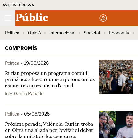
AVUI INTERESSA
Públic
Política
Opinió
Internacional
Societat
Economia
COMPROMÍS
Política
-
19/06/2026
Rufián proposa un programa comú i
primàries a les circumscripcions on les
esquerres no es posin d'acord
Inés García Rábade
Política
-
05/06/2026
Pròxima parada, València: Rufián troba
en Oltra una aliada per revifar el debat
sobre la unitat de les esquerres