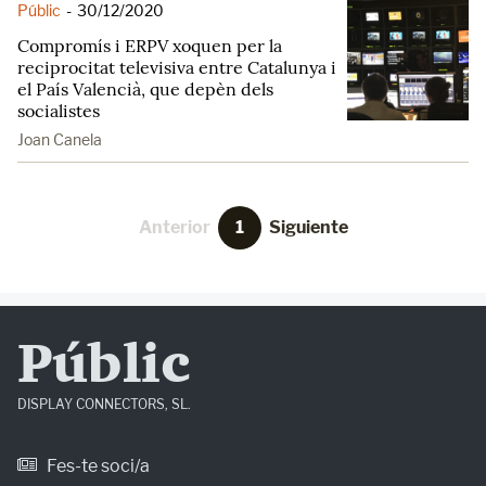
Públic
-
30/12/2020
Compromís i ERPV xoquen per la
reciprocitat televisiva entre Catalunya i
el País Valencià, que depèn dels
socialistes
Joan Canela
Anterior
1
Siguiente
Públic
DISPLAY CONNECTORS, SL.
Fes-te soci/a