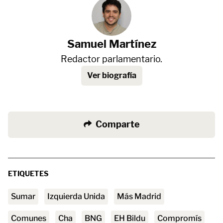
Samuel Martínez
Redactor parlamentario.
Ver biografía
Comparte
ETIQUETES
Sumar
Izquierda Unida
Más Madrid
comunes
Cha
BNG
EH Bildu
Compromís