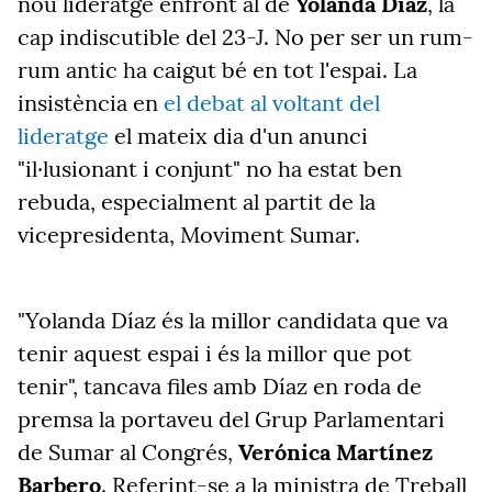
nou lideratge enfront al de
Yolanda Díaz
, la
cap indiscutible del 23-J. No per ser un rum-
rum antic ha caigut bé en tot l'espai. La
insistència en
el debat al voltant del
lideratge
el mateix dia d'un anunci
"il·lusionant i conjunt" no ha estat ben
rebuda, especialment al partit de la
vicepresidenta, Moviment Sumar.
"Yolanda Díaz és la millor candidata que va
tenir aquest espai i és la millor que pot
tenir", tancava files amb Díaz en roda de
premsa la portaveu del Grup Parlamentari
de Sumar al Congrés,
Verónica Martínez
Barbero
. Referint-se a la ministra de Treball