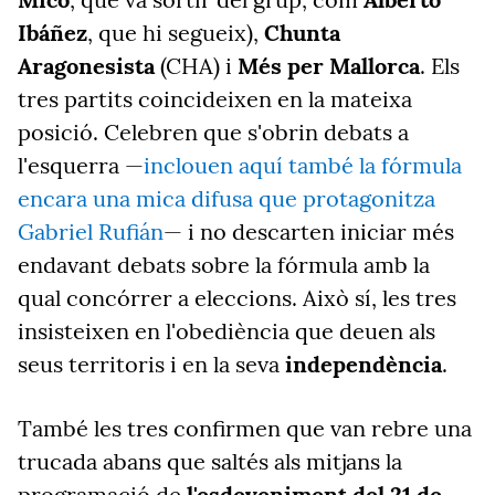
Ibáñez
, que hi segueix),
Chunta
Aragonesista
(CHA) i
Més per Mallorca
. Els
tres partits coincideixen en la mateixa
posició. Celebren que s'obrin debats a
l'esquerra —
inclouen aquí també la fórmula
encara una mica difusa que protagonitza
Gabriel Rufián
— i no descarten iniciar més
endavant debats sobre la fórmula amb la
qual concórrer a eleccions. Això sí, les tres
insisteixen en l'obediència que deuen als
seus territoris i en la seva
independència
.
També les tres confirmen que van rebre una
trucada abans que saltés als mitjans la
programació de
l'esdeveniment del 21 de