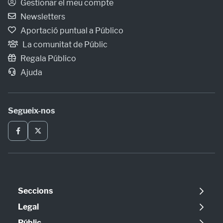
Gestionar el meu compte
Newsletters
Aportació puntual a Público
La comunitat de Públic
Regala Público
Ajuda
Segueix-nos
Seccions
Política
Legal
Opinió
Avís legal
Públic