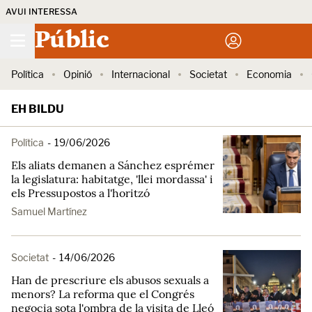
AVUI INTERESSA
Públic
Política
Opinió
Internacional
Societat
Economia
EH BILDU
Política
-
19/06/2026
Els aliats demanen a Sánchez esprémer
la legislatura: habitatge, 'llei mordassa' i
els Pressupostos a l'horitzó
Samuel Martínez
Societat
-
14/06/2026
Han de prescriure els abusos sexuals a
menors? La reforma que el Congrés
negocia sota l'ombra de la visita de Lleó