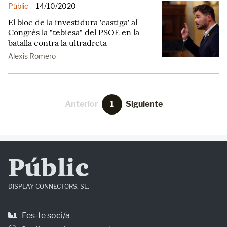
Públic
-
14/10/2020
El bloc de la investidura 'castiga' al
Congrés la "tebiesa" del PSOE en la
batalla contra la ultradreta
Alexis Romero
Anterior
1
Siguiente
Públic
DISPLAY CONNECTORS, SL.
Fes-te soci/a