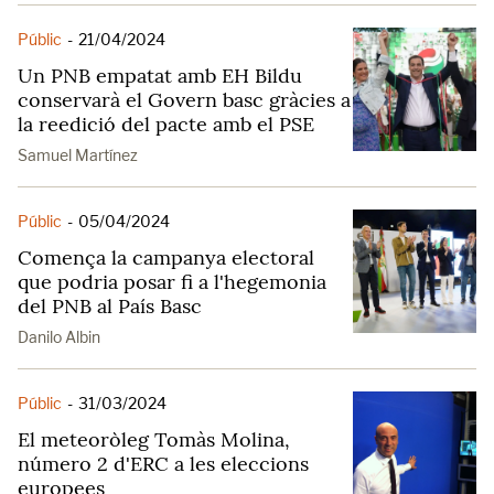
Públic
-
21/04/2024
Un PNB empatat amb EH Bildu
conservarà el Govern basc gràcies a
la reedició del pacte amb el PSE
Samuel Martínez
Públic
-
05/04/2024
Comença la campanya electoral
que podria posar fi a l'hegemonia
del PNB al País Basc
Danilo Albin
Públic
-
31/03/2024
El meteoròleg Tomàs Molina,
número 2 d'ERC a les eleccions
europees