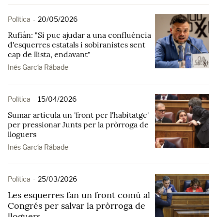
Política
-
20/05/2026
Rufián: "Si puc ajudar a una confluència
d'esquerres estatals i sobiranistes sent
cap de llista, endavant"
Inés García Rábade
Política
-
15/04/2026
Sumar articula un 'front per l'habitatge'
per pressionar Junts per la pròrroga de
lloguers
Inés García Rábade
Política
-
25/03/2026
Les esquerres fan un front comú al
Congrés per salvar la pròrroga de
lloguers