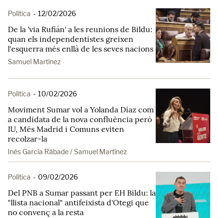
Política
-
12/02/2026
De la 'via Rufián' a les reunions de Bildu:
quan els independentistes greixen
l'esquerra més enllà de les seves nacions
Samuel Martínez
Política
-
10/02/2026
Moviment Sumar vol a Yolanda Díaz com
a candidata de la nova confluència però
IU, Més Madrid i Comuns eviten
recolzar-la
Inés García Rábade / Samuel Martínez
Política
-
09/02/2026
Del PNB a Sumar passant per EH Bildu: la
"llista nacional" antifeixista d'Otegi que
no convenç a la resta