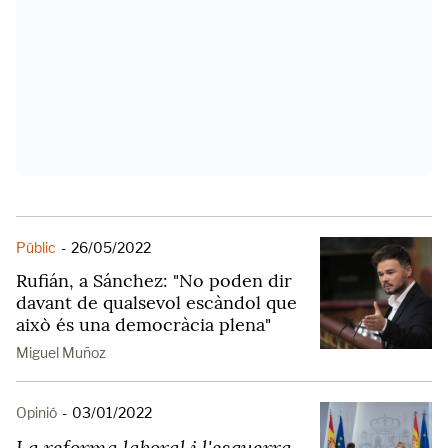
Públic
-
26/05/2022
Rufián, a Sánchez: "No poden dir
davant de qualsevol escàndol que
això és una democràcia plena"
Miguel Muñoz
Opinió
-
03/01/2022
La reforma laboral i l'esquerra