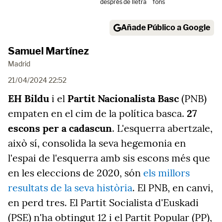
després
de lletra
fons
Añade Público a Google
Samuel Martínez
Madrid
21/04/2024 22:52
EH Bildu
i el
Partit Nacionalista Basc
(PNB)
empaten en el cim de la política basca.
27
escons per a cadascun
. L'esquerra abertzale,
això sí, consolida la seva hegemonia en
l'espai de l'esquerra amb sis escons més que
en les eleccions de 2020, són
els millors
resultats de la seva història
. El PNB, en canvi,
en perd tres. El Partit Socialista d'Euskadi
(PSE) n'ha obtingut 12 i el Partit Popular (PP),