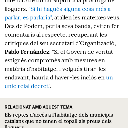
intenció de donar suport a la pròrroga de
lloguers.
"Si hi hagués alguna cosa més a
parlar, es parlaria"
,
atallen les mateixes veus.
Des de Podem, per la seva banda, eviten fer
comentaris al respecte, recuperant les
crítiques del seu secretari d'Organització,
Pablo Fernández
: "Si el Govern de veritat
estigués compromès amb mesures en
matèria d'habitatge, i volgués tirar-les
endavant, hauria d'haver-les inclòs en
un
únic reial decret
".
RELACIONAT AMB AQUEST TEMA
Els reptes d'accés a l'habitatge dels municipis
catalans que no tenen el topall als preus dels
lloguers