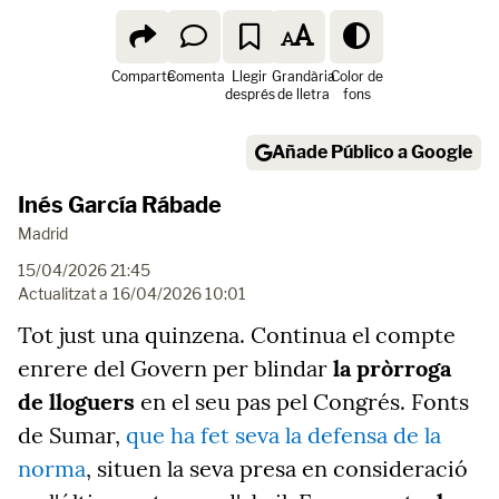
Comparte
Comenta
Llegir
Grandària
Color de
després
de lletra
fons
Añade Público a Google
Inés García Rábade
Madrid
15/04/2026 21:45
Actualitzat a
16/04/2026 10:01
Tot just una quinzena. Continua el compte
enrere del Govern per blindar
la pròrroga
de lloguers
en el seu pas pel Congrés. Fonts
de Sumar,
que ha fet seva la defensa de la
norma
, situen la seva presa en consideració